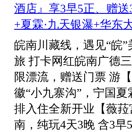
酒店』享3早5正、赠
+夏霖·九天银瀑+华东
皖南川藏线，遇见“皖”
旅 打卡网红皖南广德三
限漂流，赠送门票 游
徽“小九寨沟”，宁国夏
排入住全新开业【薇菈
南，纯玩4天3晚 含3