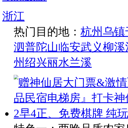
浙江
热门目的地：
杭州
乌镇
泗
普陀山
临安
武义
柳溪
州
绍兴
丽水
兰溪