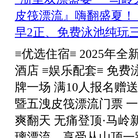
皮筏漂流』嗨翻盛夏！ 
早2正、免费泳池纯玩
≡优选住宿≡ 2025年
酒店 ≡娱乐配套≡ 免
牌一场 满10人报名赠送
暨五洩皮筏漂流门票 
爽翻天 无痛登顶·马岭新
璃漂流，享受从山顶一