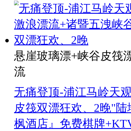
悬崖玻璃漂+峡谷皮筏
流
无痛登顶-浦江马岭天
皮筏双漂狂欢、2晚"
枫酒店』免费棋牌+KT