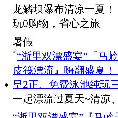
龙鳞坝瀑布清凉一夏！ 
玩0购物，省心之旅
暑假
一起漂流过夏天~清凉
“浙里双漂盛宴”『马岭