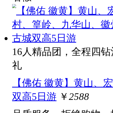
16人精品团，全程四
礼
【佛佑 徽黄】黄山、
双高5日游
￥
2588