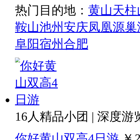
热门目的地：
黄山
天柱
鞍山
池州
安庆
凤凰源
巢
阜阳
宿州
合肥
16人精品小团 | 深度游
你好黄山双高4日游
￥