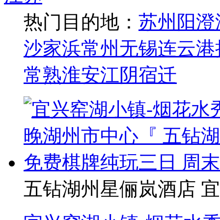
热门目的地：
苏州
阳澄
沙家浜
常州
无锡
连云港
常熟
淮安
江阴
宿迁
五钻湖州星俪岚酒店 