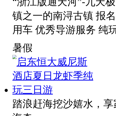
“浙江版通天河”-九天
镇之一的南浔古镇 报
用车 优秀导游服务 纯
暑假
踏浪赶海挖沙嬉水，享