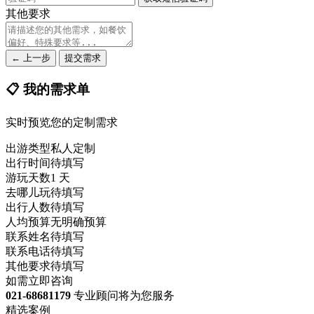
其他要求
← 上一步
提交需求
📋 我的需求单
实时预览您的定制需求
出游类型
私人定制
出行时间
待填写
游玩天数
1 天
去哪儿玩
待填写
出行人数
待填写
人均预算
无明确预算
联系姓名
待填写
联系电话
待填写
其他要求
待填写
如需立即咨询
021-68681179
专业顾问将为您服务
精选案例