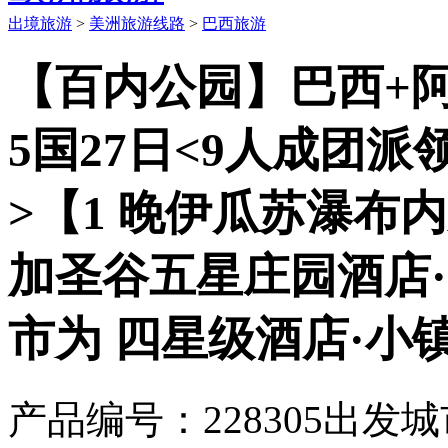
出境旅游
>
美洲旅游线路
>
巴西旅游
【百内公园】巴西+阿
5国27日<9人成团派
>【1 晚伊瓜苏瀑布
加圣谷五星庄园酒店·
市为 四星级酒店·小
产品编号：228305
出发城