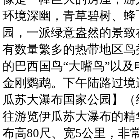
环境深幽，青草碧树、蜂
园，一派绿意盎然的景致
有数量繁多的热带地区鸟
的巴西国鸟“大嘴鸟”以
金刚鹦鹉。下午陆路过境
瓜苏大瀑布国家公园】（
往游览伊瓜苏大瀑布的精
布高80尺、宽5公里，