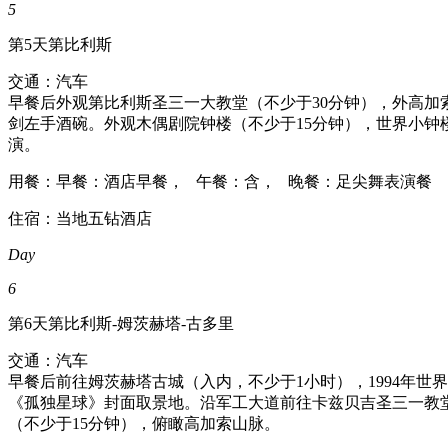
5
第5天
第比利斯
交通：汽车
早餐后外观第比利斯圣三一大教堂（不少于30分钟），外高加索
剑左手酒碗。外观木偶剧院钟楼（不少于15分钟），世界小钟楼。
演。
用餐：早餐：酒店早餐， 午餐：含， 晚餐：足尖舞表演餐
住宿：当地五钻酒店
Day
6
第6天
第比利斯-姆茨赫塔-古多里
交通：汽车
早餐后前往姆茨赫塔古城（入内，不少于1小时），1994年世
《孤独星球》封面取景地。沿军工大道前往卡兹贝吉圣三一教堂
（不少于15分钟），俯瞰高加索山脉。