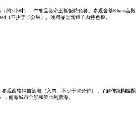
（约3小时），午餐品尝帝王抓饭特色餐。参观舍基Khans宫殿
Shed（不少于15分钟）。晚餐品尝陶罐羊肉特色餐。
地。参观西格纳吉酒窖（入内，不少于30分钟），了解传统陶罐酿
钟），俯瞰城市全景和第比利斯海。