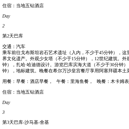
住宿：当地五钻酒店
Day
2
第2天
巴库
交通：汽车
乘车前往戈布斯坦岩石艺术遗址（入内，不少于45分钟），这
界文化遗产。外观少女塔（不少于15分钟），12世纪建筑。外
钟），扎哈·哈迪德设计。游览巴库滨海大道（不少于30分钟
钟），地标建筑。晚餐在希尔万沙皇宫餐厅享用阿塞拜疆本土
用餐：早餐：酒店早餐， 午餐：里海鱼餐， 晚餐：木卡姆
住宿：当地五钻酒店
Day
3
第3天
巴库-沙马基-舍基