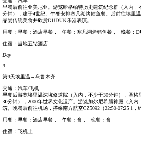
交通：汽车
早餐后前往亚美尼亚。游览哈格帕特历史建筑纪念群（入内，不
分钟），建于4世纪。午餐安排塞凡湖烤鳕鱼餐。后前往埃里温
品尝传统美食并欣赏DUDUK乐器表演。
用餐：早餐：酒店早餐， 午餐：塞凡湖烤鳕鱼餐， 晚餐：D
住宿：当地五钻酒店
Day
9
第9天
埃里温→乌鲁木齐
交通：汽车/飞机
早餐后游览埃里温深坑修道院（入内，不少于30分钟），圣格
30分钟），2000年世界文化遗产。游览加尔尼希腊神殿（入
筑。晚餐后前往机场，搭乘南方航空CZ5092（22:50-07:25 
用餐：早餐：酒店早餐， 午餐：含， 晚餐：含
住宿：飞机上