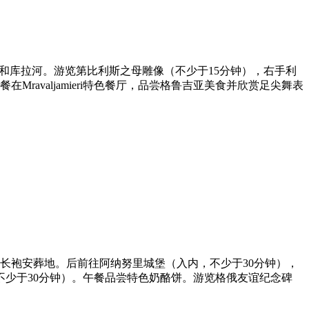
老城和库拉河。游览第比利斯之母雕像（不少于15分钟），右手利
avaljamieri特色餐厅，品尝格鲁吉亚美食并欣赏足尖舞表
稣长袍安葬地。后前往阿纳努里城堡（入内，不少于30分钟），
不少于30分钟）。午餐品尝特色奶酪饼。游览格俄友谊纪念碑