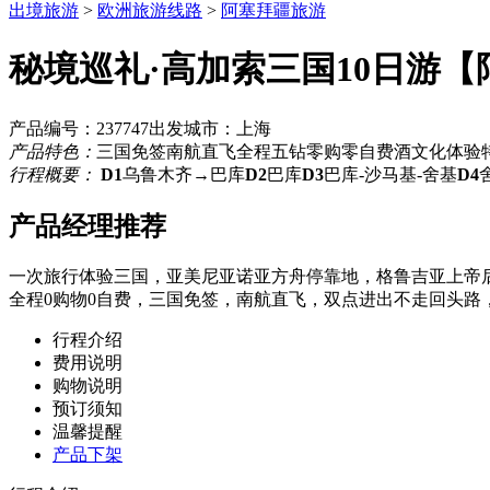
出境旅游
>
欧洲旅游线路
>
阿塞拜疆旅游
秘境巡礼·高加索三国10日游【
产品编号：237747
出发城市：上海
产品特色：
三国免签
南航直飞
全程五钻
零购零自费
酒文化体验
行程概要：
D1
乌鲁木齐→巴库
D2
巴库
D3
巴库-沙马基-舍基
D4
产品经理推荐
一次旅行体验三国，亚美尼亚诺亚方舟停靠地，格鲁吉亚上帝
全程0购物0自费，三国免签，南航直飞，双点进出不走回头路
行程介绍
费用说明
购物说明
预订须知
温馨提醒
产品下架