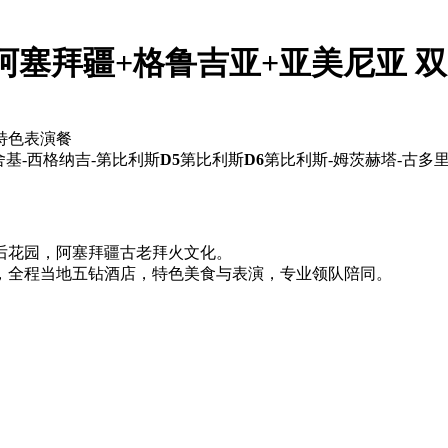
阿塞拜疆+格鲁吉亚+亚美尼亚 双
特色表演餐
舍基-西格纳吉-第比利斯
D5
第比利斯
D6
第比利斯-姆茨赫塔-古多
后花园，阿塞拜疆古老拜火文化。
，全程当地五钻酒店，特色美食与表演，专业领队陪同。