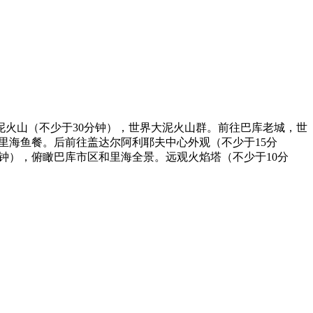
泥火山（不少于30分钟），世界大泥火山群。前往巴库老城，世
尝里海鱼餐。后前往盖达尔阿利耶夫中心外观（不少于15分
钟），俯瞰巴库市区和里海全景。远观火焰塔（不少于10分