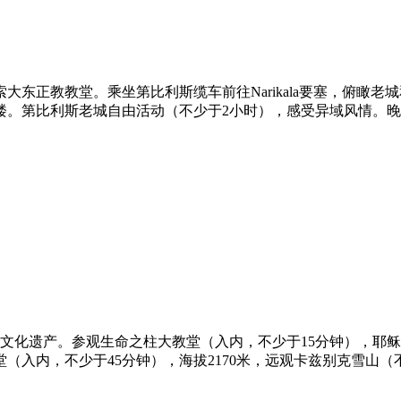
大东正教教堂。乘坐第比利斯缆车前往Narikala要塞，俯瞰
第比利斯老城自由活动（不少于2小时），感受异域风情。晚餐在Mr
界文化遗产。参观生命之柱大教堂（入内，不少于15分钟），耶
（入内，不少于45分钟），海拔2170米，远观卡兹别克雪山（