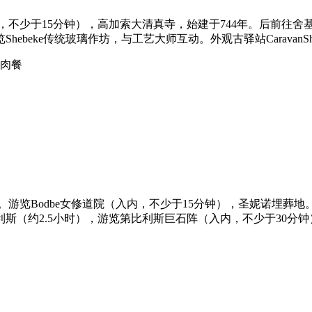
，不少于15分钟），高加索大清真寺，始建于744年。后前往舍基
ebeke传统玻璃作坊，与工艺大师互动。外观古驿站Caravan
羊肉餐
。游览Bodbe女修道院（入内，不少于15分钟），圣妮诺埋葬
斯（约2.5小时），游览第比利斯巨石阵（入内，不少于30分