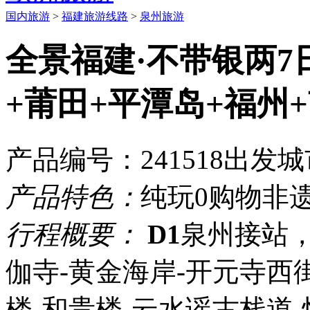
国内旅游
>
福建旅游线路
>
泉州旅游
全景福建·不带银两7
+莆田+平潭岛+福州
产品编号：241518
出发城
产品特色：
纯玩0购物
非
行程概要：
D1
泉州接站
伽寺-黄金海岸-开元寺西
楼-和贵楼-云水谣古栈道