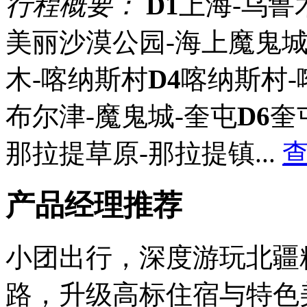
行程概要：
D1
上海-乌鲁
美丽沙漠公园-海上魔鬼城
木-喀纳斯村
D4
喀纳斯村-
布尔津-魔鬼城-奎屯
D6
奎
那拉提草原-那拉提镇
...
产品经理推荐
小团出行，深度游玩北疆
路，升级高标住宿与特色