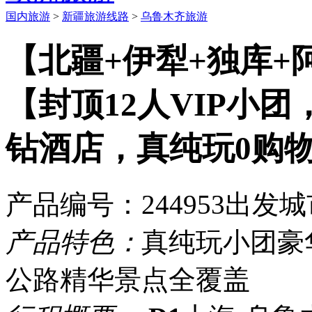
国内旅游
>
新疆旅游线路
>
乌鲁木齐旅游
【北疆+伊犁+独库+
【封顶12人VIP小团
钻酒店，真纯玩0购
产品编号：244953
出发城
产品特色：
真纯玩小团
豪
公路
精华景点全覆盖