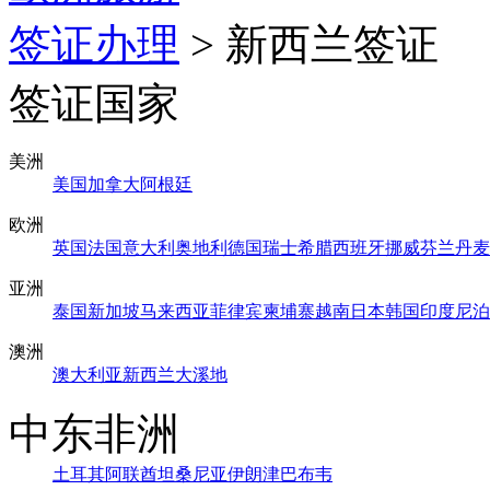
签证办理
> 新西兰签证
签证国家
美洲
美国
加拿大
阿根廷
欧洲
英国
法国
意大利
奥地利
德国
瑞士
希腊
西班牙
挪威
芬兰
丹麦
亚洲
泰国
新加坡
马来西亚
菲律宾
柬埔寨
越南
日本
韩国
印度
尼泊
澳洲
澳大利亚
新西兰
大溪地
中东非洲
土耳其
阿联酋
坦桑尼亚
伊朗
津巴布韦