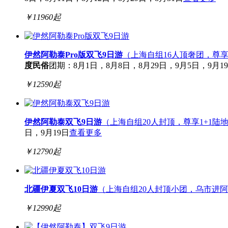
￥
11960
起
伊然阿勒泰Pro版双飞9日游
（上海自组16人顶奢团，尊享
度民俗
团期：8月1日，8月8日，8月29日，9月5日，9月1
￥
12590
起
伊然阿勒泰双飞9日游
（上海自组20人封顶，尊享1+1陆
日，9月19日
查看更多
￥
12790
起
北疆伊夏双飞10日游
（上海自组20人封顶小团，乌市进
￥
12990
起