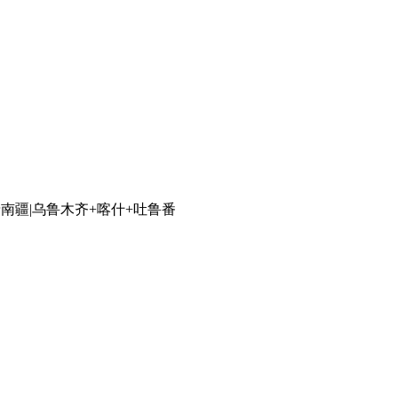
泰
南疆|乌鲁木齐+喀什+吐鲁番