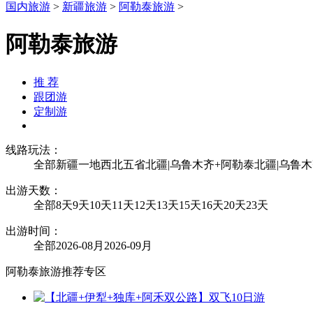
国内旅游
>
新疆旅游
>
阿勒泰旅游
>
阿勒泰旅游
推 荐
跟团游
定制游
线路玩法：
全部
新疆一地
西北五省
北疆|乌鲁木齐+阿勒泰
北疆|乌鲁木
出游天数：
全部
8天
9天
10天
11天
12天
13天
15天
16天
20天
23天
出游时间：
全部
2026-08月
2026-09月
阿勒泰旅游推荐专区