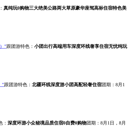
：
真纯玩0购物
三大绝美公路
两大草原
豪华座驾
高标住宿
特色美
）"
跟团游
特色：
小团出行
高端用车
深度环线
奢享住宿
无忧纯玩
"
跟团游
特色：
北疆环线深度游
小团高配
轻奢住宿
团期：8月1
色：
深度环游
小众秘境
品质住宿
0自费0购物
团期：8月1日，8月