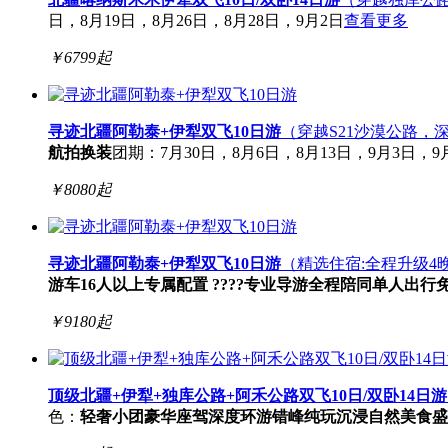
日，8月19日，8月26日，8月28日，9月2日
查看更多
￥
6799
起
寻迹北疆阿勒泰+伊犁双飞10日游
（穿越S21沙漠公路，
航拍换装
团期：7月30日，8月6日，8月13日，9月3日，9月
￥
8080
起
寻迹北疆阿勒泰+伊犁双飞10日游
（精选住宿:全程升级4
游车
16人以上专属配置 ????专业导游全程陪同
单人出行
￥
9180
起
顶级北疆+伊犁+独库公路+阿禾公路双飞10日/双卧14日游
色：
轻奢小团
豪华座驾
深度环游
错峰纯玩
沉浸自然
美食盛