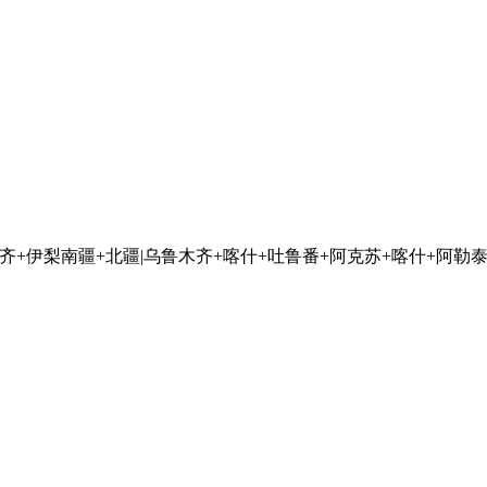
齐+伊梨
南疆+北疆|乌鲁木齐+喀什+吐鲁番+阿克苏+喀什+阿勒