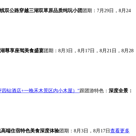
线
双公路穿越
三湖双草原
品质纯玩小团
团期：7月29日，8月24
湖
尊享座驾
美食盛宴
团期：8月3日，8月17日，8月21日，8月28
评四钻酒店+一晚禾木景区内小木屋）"
跟团游
特色：
深度全景：
线
高端住宿
特色美食
深度体验
团期：8月3日，8月17日
查看更多