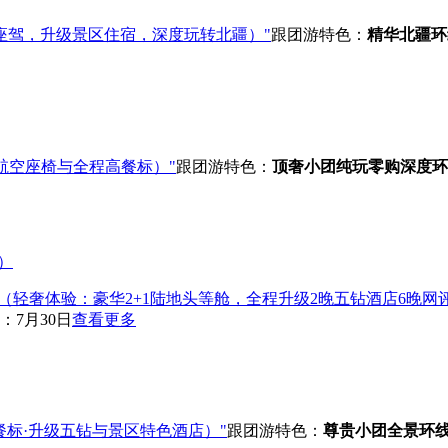
座驾，升级景区住宿，深度玩转北疆）"
跟团游
特色：
精华北疆环
1航空座椅与全程高餐标）"
跟团游
特色：
顶奢小团
纯玩零购
深度环
（轻奢体验：豪华2+1陆地头等舱，全程升级2晚五钻酒店6晚网
：7月30日
查看更多
餐标·升级五钻与景区特色酒店）"
跟团游
特色：
尊贵小团
全景环