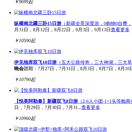
￥
9699
起
纵横南北疆三卧15日游
（新疆全景深度游，0购物0自费，
月31日，8月12日，8月22日，9月3日，9月13日
查看更多
￥
10590
起
伊见独库双飞10日游
（五大公路传奇，三大神湖，三大草原
晚会
团期：7月27日，7月31日，8月3日，8月7日，8月10
￥
10790
起
【悦美阿勒泰】新疆双飞8日游
（2-6人小团·1+1头等舱
日，7月29日，7月30日，7月31...
查看更多
￥
10960
起