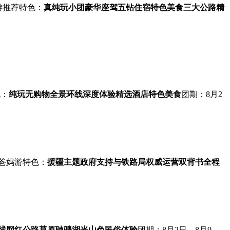
游
推荐
特色：
真纯玩小团
豪华座驾
五钻住宿
特色美食
三大公路
精
色：
纯玩无购物
全景环线
深度体验
精选酒店
特色美食
团期：8月2
爸妈游
特色：
援疆主题
政府支持与铁路局权威运营双背书
全程
线
网红公路
草原驰骋
湖光山色
民俗体验
团期：8月2日，8月9