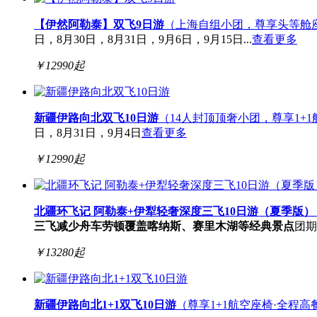
【伊然阿勒泰】双飞9日游
（上海自组小团，尊享头等舱
日，8月30日，8月31日，9月6日，9月15日...
查看更多
￥
12990
起
新疆伊路向北双飞10日游
（14人封顶顶奢小团，尊享1+
日，8月31日，9月4日
查看更多
￥
12990
起
北疆环飞记 阿勒泰+伊犁轻奢深度三飞10日游（夏季版）
三飞减少舟车劳顿
覆盖喀纳斯、赛里木湖等经典景点
团期
￥
13280
起
新疆伊路向北1+1双飞10日游
（尊享1+1航空座椅·全程高