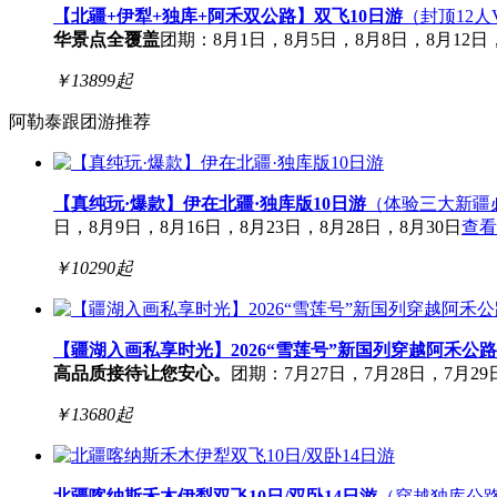
【北疆+伊犁+独库+阿禾双公路】双飞10日游
（封顶12人
华景点全覆盖
团期：8月1日，8月5日，8月8日，8月12日，
￥
13899
起
阿勒泰跟团游推荐
【真纯玩·爆款】伊在北疆·独库版10日游
（体验三大新疆
日，8月9日，8月16日，8月23日，8月28日，8月30日
查看
￥
10290
起
【疆湖入画私享时光】2026“雪莲号”新国列穿越阿禾公路
高品质接待
让您安心。
团期：7月27日，7月28日，7月29日
￥
13680
起
北疆喀纳斯禾木伊犁双飞10日/双卧14日游
（穿越独库公路