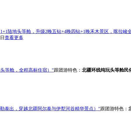
1+1陆地头等舱，升级2晚五钻+4晚四钻+1晚禾木景区，喀拉峻
9日
查看更多
地头等舱，全程高标住宿）"
跟团游
特色：
北疆环线
纯玩头等舱
民
阿勒泰出，穿越北疆阿尔泰与伊犁河谷精华景点）"
跟团游
特色：