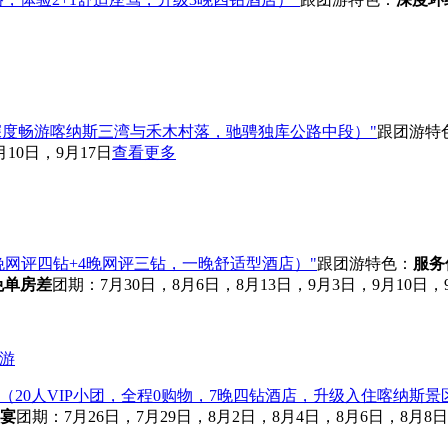
深度畅游喀纳斯三湾与禾木村落，驰骋独库公路中段）"
跟团游
特
10日，9月17日
查看更多
晚网评四钻+4晚网评三钻，一晚舒适型酒店）"
跟团游
特色：
服务
免单房差
团期：7月30日，8月6日，8月13日，9月3日，9月10日，
（20人VIP小团，全程0购物，7晚四钻酒店，升级入住喀纳斯
宴
团期：7月26日，7月29日，8月2日，8月4日，8月6日，8月8日