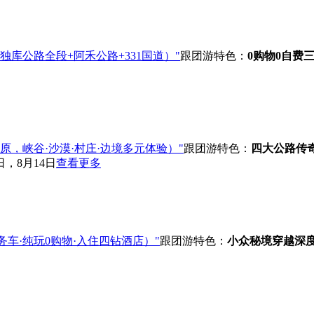
独库公路全段+阿禾公路+331国道）"
跟团游
特色：
0购物0自费
，峡谷·沙漠·村庄·边境多元体验）"
跟团游
特色：
四大公路传
日，8月14日
查看更多
商务车·纯玩0购物·入住四钻酒店）"
跟团游
特色：
小众秘境穿越
深