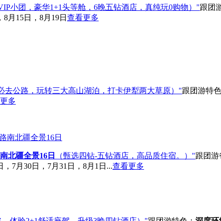
VIP小团，豪华1+1头等舱，6晚五钻酒店，真纯玩0购物）"
跟团
8月15日，8月19日
查看更多
必去公路，玩转三大高山湖泊，打卡伊犁两大草原）"
跟团游
特
更多
南北疆全景16日
（甄选四钻-五钻酒店，高品质住宿。）"
跟团游
，7月30日，7月31日，8月1日...
查看更多
，体验2+1舒适座驾，升级3晚四钻酒店）"
跟团游
特色：
深度环