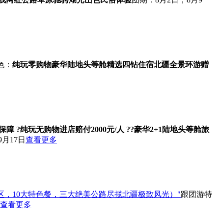
色：
纯玩零购物
豪华陆地头等舱
精选四钻住宿
北疆全景环游
赠
保障 ?纯玩无购物
进店赔付2000元/人 ??豪华2+1陆地头等舱旅
9月17日
查看更多
景区，10大特色餐，三大绝美公路尽揽北疆极致风光）"
跟团游
特
查看更多