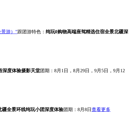
全景游）"
跟团游
特色：
纯玩0购物
高端座驾
精选住宿
全景北疆
深
俗深度体验
摄影天堂
团期：8月1日，8月29日，9月5日，9月12
北疆全景环线
纯玩小团
深度体验
团期：8月8日
查看更多