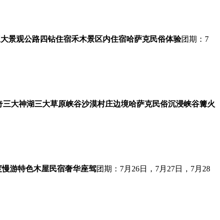
三大景观公路
四钻住宿
禾木景区内住宿
哈萨克民俗体验
团期：7
奇
三大神湖
三大草原
峡谷沙漠村庄边境
哈萨克民俗沉浸
峡谷篝火
度慢游
特色木屋民宿
奢华座驾
团期：7月26日，7月27日，7月28