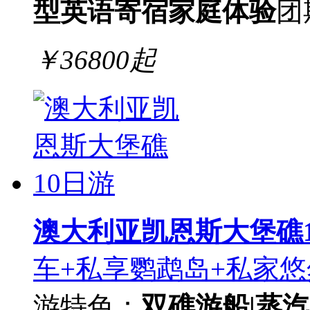
型英语
寄宿家庭体验
团
￥
36800
起
澳大利亚凯恩斯大堡礁1
车+私享鹦鹉岛+私家悠
游
特色：
双礁游船|蒸汽