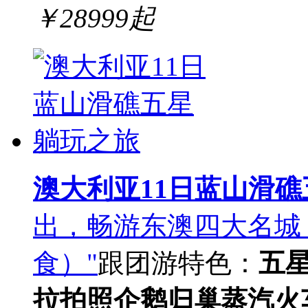
￥
28999
起
澳大利亚11日蓝山滑
出，畅游东澳四大名城
食）"
跟团游
特色：
五
拉拍照
企鹅归巢
蒸汽火