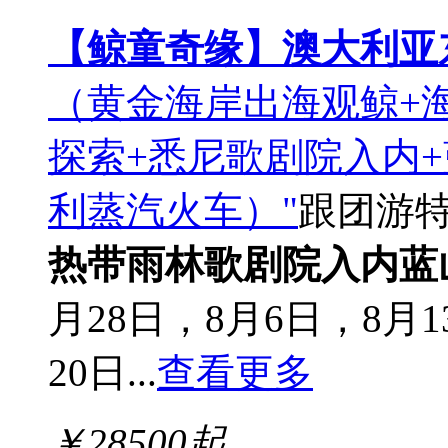
【鲸童奇缘】澳大利亚
（黄金海岸出海观鲸+
探索+悉尼歌剧院入内+
利蒸汽火车）"
跟团游
热带雨林
歌剧院入内
蓝
月28日，8月6日，8月1
20日...
查看更多
￥
28500
起