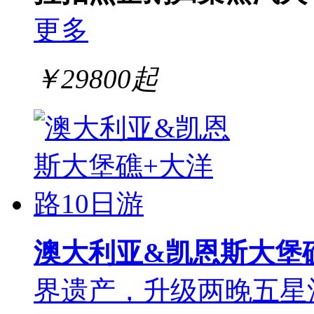
更多
￥
29800
起
澳大利亚&凯恩斯大堡礁
界遗产，升级两晚五星