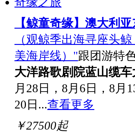
【鲸童奇缘】澳大利亚
（观鲸季出海寻座头鲸
美海岸线）"
跟团游
特
大洋路
歌剧院
蓝山缆车
月28日，8月6日，8月1
20日...
查看更多
￥
27500
起