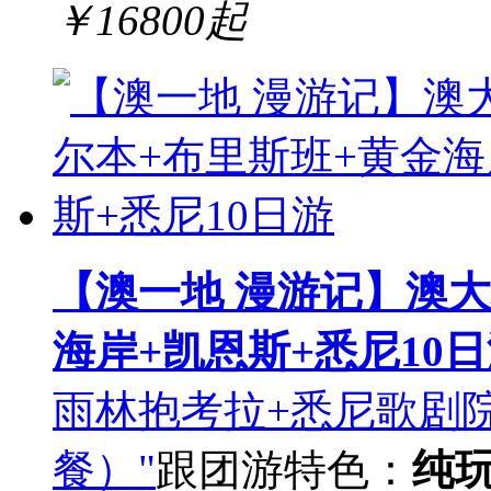
￥
16800
起
【澳一地 漫游记】澳大
海岸+凯恩斯+悉尼10
雨林抱考拉+悉尼歌剧
餐）"
跟团游
特色：
纯