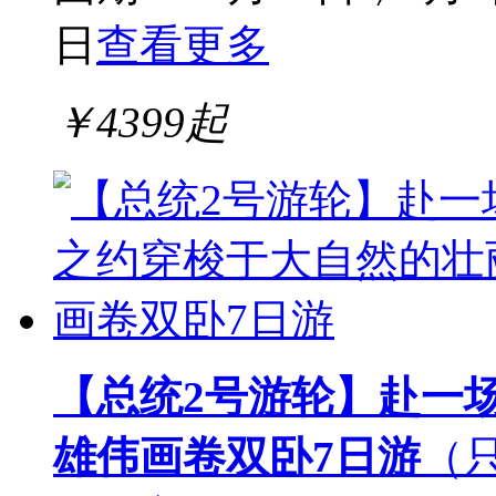
日
查看更多
￥
4399
起
【总统2号游轮】赴一
雄伟画卷双卧7日游
（