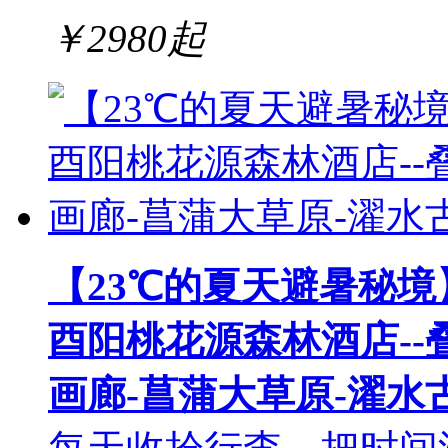
￥
2980
起
【23℃的夏天避暑秘境】
酉阳桃花源森林酒店--
画廊-菖蒲大草原-濯水