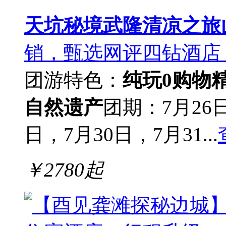
天坑秘境武隆清凉之旅
销，甄选网评四钻酒店
团游
特色：
纯玩0购物
自然遗产
团期：7月26日
日，7月30日，7月31...
￥
2780
起