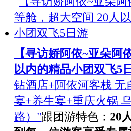
【寻访娇阿依~亚朵阿依
以内的精品小团双飞5
钻酒店+阿依河客栈 无
宴+养生宴+重庆火锅
路）"
跟团游
特色：
20