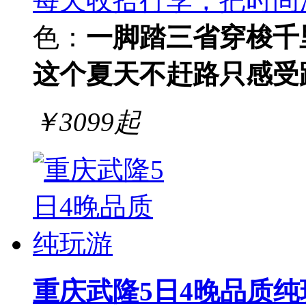
每天收拾行李，把时间
色：
一脚踏三省
穿梭千
这个夏天
不赶路
只感受
￥
3099
起
重庆武隆5日4晚品质纯