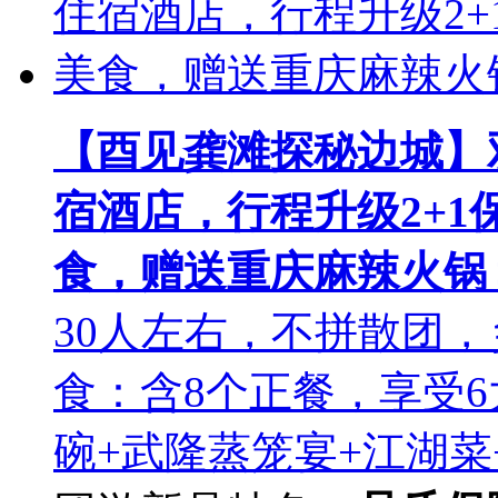
【酉见龚滩探秘边城】
宿酒店，行程升级2+1
食，赠送重庆麻辣火锅
30人左右，不拼散团
食：含8个正餐，享受6
碗+武隆蒸笼宴+江湖菜