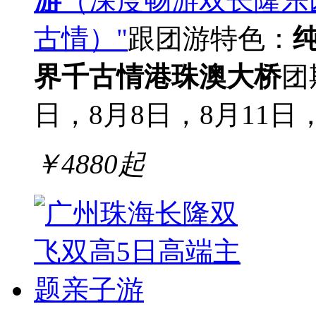
游
（深度畅游双长隆乐
古情）"
跟团游
特色：
界
千古情
港珠澳大桥
团
日，8月8日，8月11日，
￥
4880
起