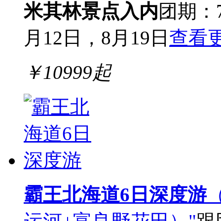
米其林景点入内
团期：7
月12日，8月19日
查看
￥
10999
起
霸王北海道6日深度游