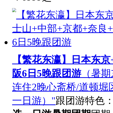
【繁花东瀛】日本东京+
阪6日5晚跟团游
（暑期
连住2晚心斋桥/道顿堀
一日游）"
跟团游
特色