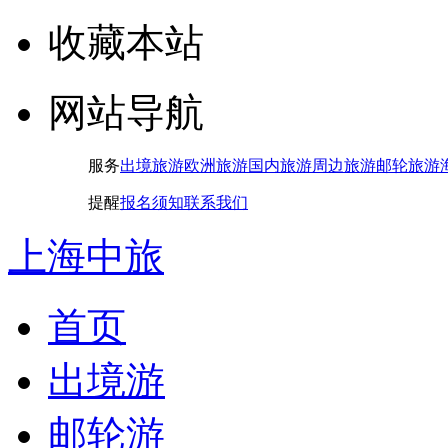
收藏本站
网站导航
服务
出境旅游
欧洲旅游
国内旅游
周边旅游
邮轮旅游
提醒
报名须知
联系我们
上海中旅
首页
出境游
邮轮游