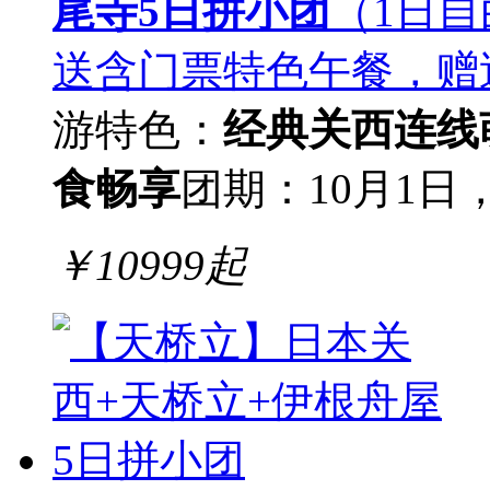
尾寺5日拼小团
（1日自
送含门票特色午餐，赠
游
特色：
经典关西连线
食畅享
团期：10月1日，
￥
10999
起