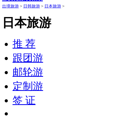
出境旅游
>
日韩旅游
>
日本旅游
>
日本旅游
推 荐
跟团游
邮轮游
定制游
签 证