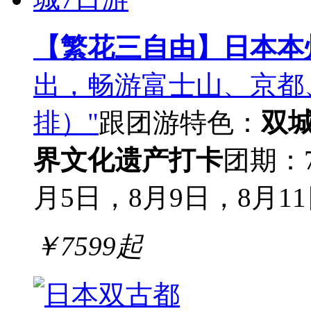
【繁花三自由】日本本
出，畅游富士山、京都
排）"
跟团游
特色：
双
界文化遗产打卡
团期：7
月5日，8月9日，8月1
￥
7599
起