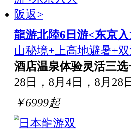
龍游北陸6日游<东京入
山秘境+上高地避暑+双
酒店
温泉体验
灵活三选
28日，8月4日，8月28
￥
6999
起