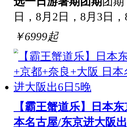
选一日游
暑期团期
团期
日，8月2日，8月3日，
￥
6999
起
【霸王蟹道乐】日本东京
本名古屋/东京进大阪出