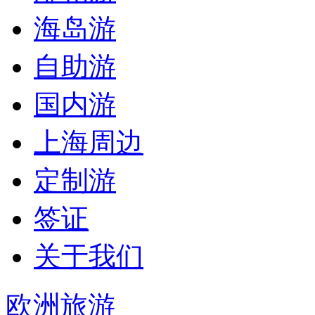
海岛游
自助游
国内游
上海周边
定制游
签证
关于我们
欧洲旅游