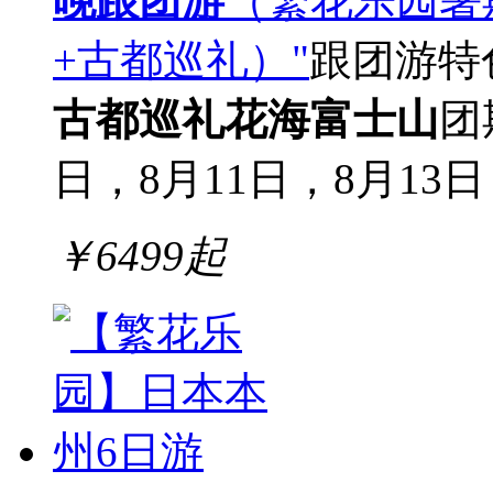
晚跟团游
（繁花乐园暑
+古都巡礼）"
跟团游
特
古都巡礼
花海富士山
团
日，8月11日，8月13日
￥
6499
起