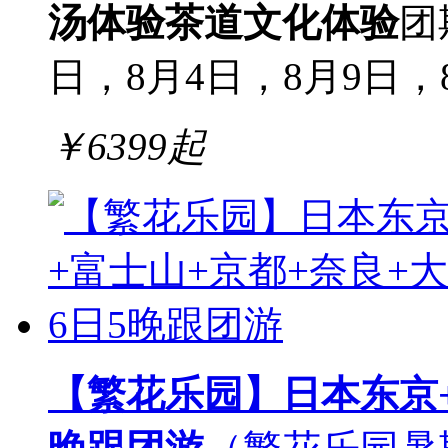
汤体验
茶道文化体验
团
日，8月4日，8月9日，
￥
6399
起
【繁花乐园】日本东京+