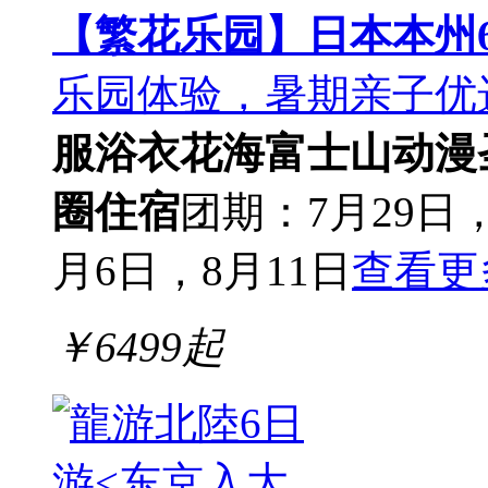
【繁花乐园】日本本州
乐园体验，暑期亲子优
服浴衣
花海富士山
动漫
圈住宿
团期：7月29日，
月6日，8月11日
查看更
￥
6499
起