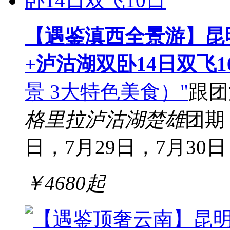
【遇鉴滇西全景游】昆
+泸沽湖双卧14日双飞1
景 3大特色美食）"
跟团
格里拉
泸沽湖
楚雄
团期
日，7月29日，7月30日，
￥
4680
起