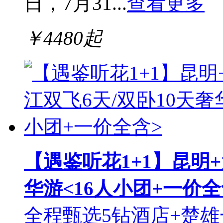
日，7月31...
查看更多
￥
4480
起
【遇鉴听花1+1】昆明+
华游<16人小团+一价全
全程甄选5钻酒店+楚雄