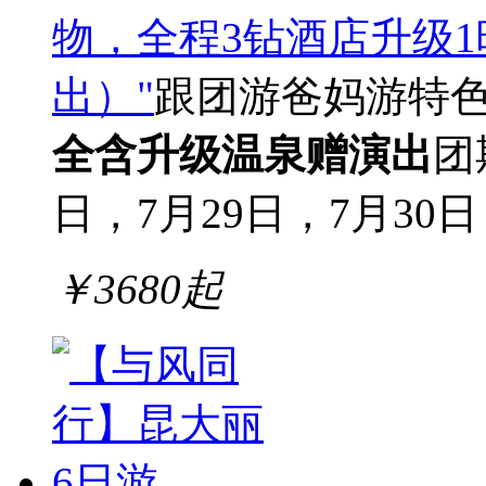
物，全程3钻酒店升级
出）"
跟团游
爸妈游
特
全含
升级温泉
赠演出
团
日，7月29日，7月30日，
￥
3680
起