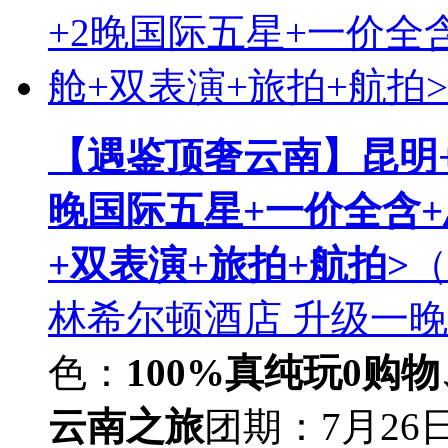
【遇鉴顶奢云南】昆明+
晚国际五星+一价全含
+双表演+旅拍+航拍>
（
林希尔顿酒店 升级一晚
色：
100%真纯玩0购
云南之旅
团期：7月26日