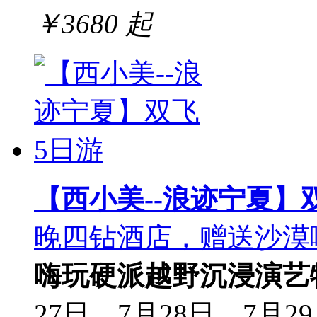
￥
3680
起
【西小美--浪迹宁夏】
晚四钻酒店，赠送沙漠
嗨玩
硬派越野
沉浸演艺
27日，7月28日，7月29