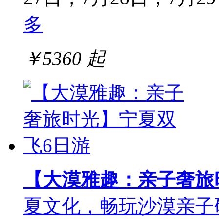
多
￥
5360
起
【大漠雅趣：亲子奢旅
夏文化，畅玩沙漠亲子