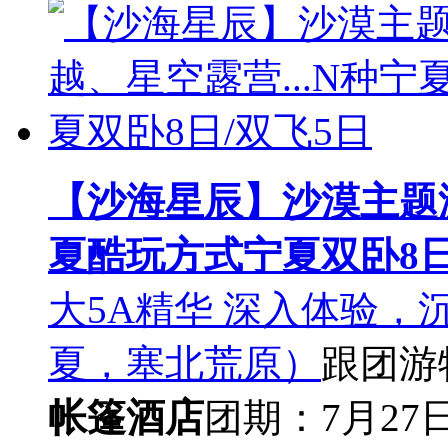
【沙海星辰】沙漠主题游
夏酷玩方式宁夏双卧8日
大5A精华 深入体验，
夏，塞北荒原）
跟团游
帐篷酒店
团期：7月27