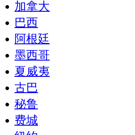
加拿大
巴西
阿根廷
墨西哥
夏威夷
古巴
秘鲁
费城