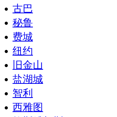
古巴
秘鲁
费城
纽约
旧金山
盐湖城
智利
西雅图