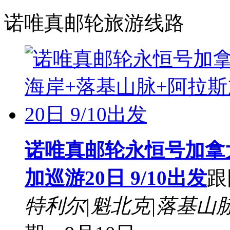
诺唯真邮轮旅游线路
诺唯真邮轮永恒号加拿
加巡游20日 9/10出发
跟
特利尔|魁北克|落基山脉