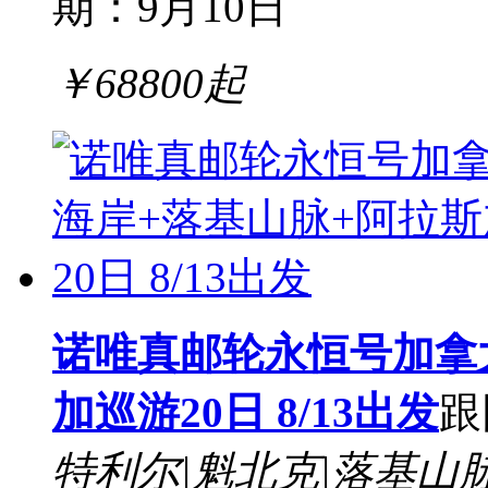
期：9月10日
￥
68800
起
诺唯真邮轮永恒号加拿
加巡游20日 8/13出发
跟
特利尔|魁北克|落基山脉