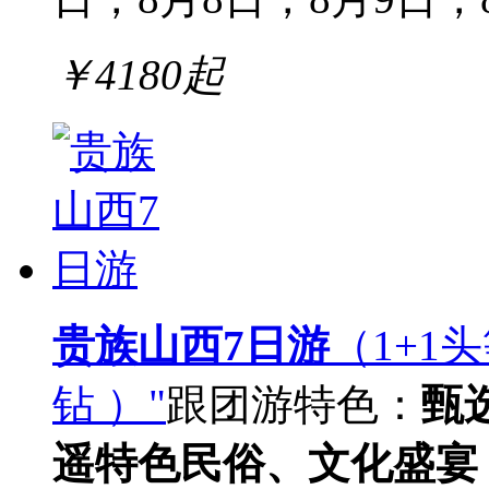
￥
4180
起
贵族山西7日游
（1+1
钻 ）"
跟团游
特色：
甄
遥特色民俗、文化盛宴：