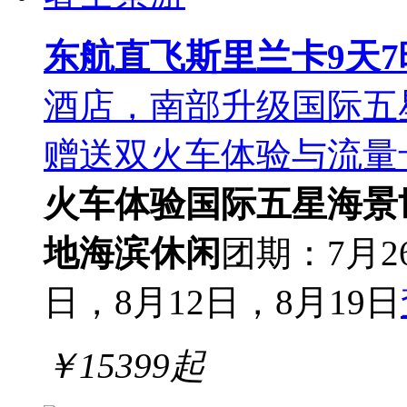
东航直飞斯里兰卡9天
酒店，南部升级国际五
赠送双火车体验与流量
火车体验
国际五星海景
地
海滨休闲
团期：7月2
日，8月12日，8月19日
￥
15399
起