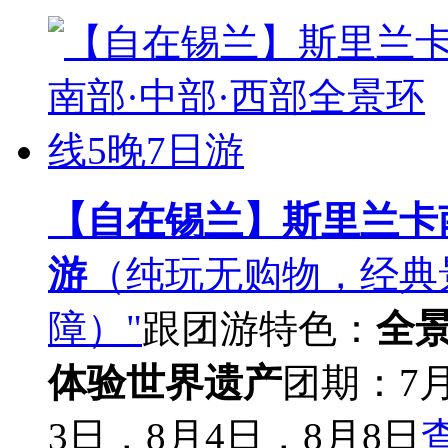
【自在锡兰】斯里兰卡南
游
（纯玩无购物，经典
障）"
跟团游
特色：
全
体验
世界遗产
团期：7月
3日，8月4日，8月8日