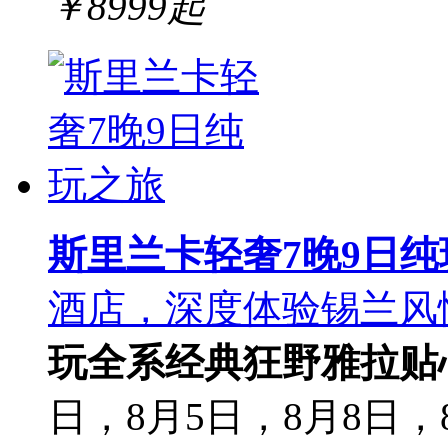
￥
8999
起
斯里兰卡轻奢7晚9日纯
酒店，深度体验锡兰风
玩
全系经典
狂野雅拉
贴
日，8月5日，8月8日，8