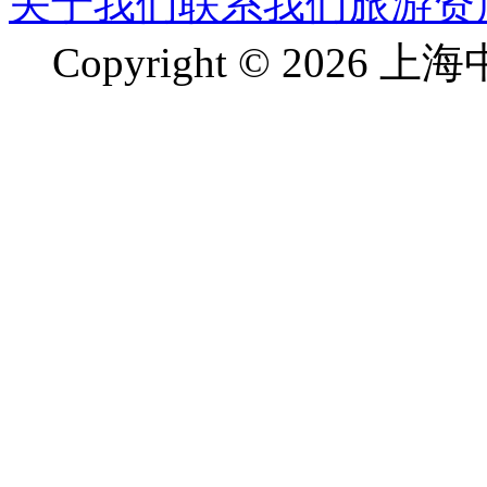
关于我们
联系我们
旅游资
Copyright © 2026 上