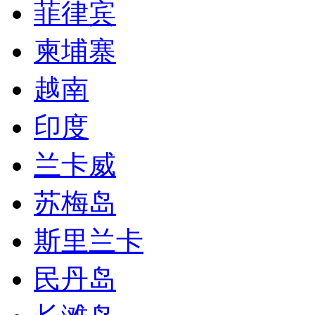
菲律宾
柬埔寨
越南
印度
兰卡威
苏梅岛
斯里兰卡
民丹岛