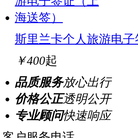
斯里兰卡个人旅游电子
￥
400
起
品质服务
放心出行
价格公正
透明公开
专业顾问
快速响应
客户服务电话