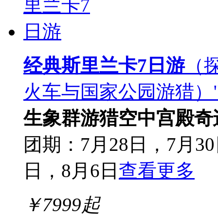
经典斯里兰卡7日游
（
火车与国家公园游猎）
生象群游猎
空中宫殿奇
团期：7月28日，7月30
日，8月6日
查看更多
￥
7999
起