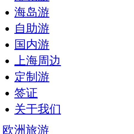
海岛游
自助游
国内游
上海周边
定制游
签证
关于我们
欧洲旅游