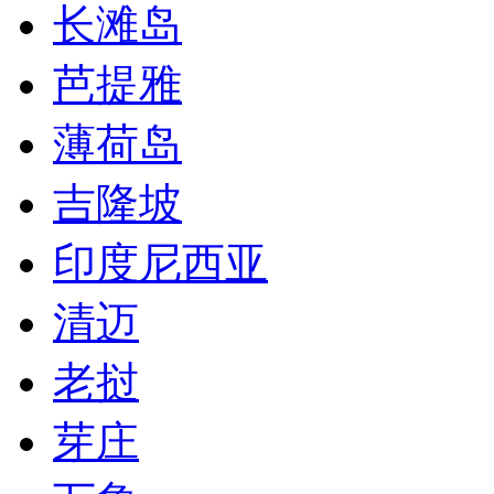
长滩岛
芭提雅
薄荷岛
吉隆坡
印度尼西亚
清迈
老挝
芽庄