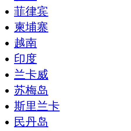
菲律宾
柬埔寨
越南
印度
兰卡威
苏梅岛
斯里兰卡
民丹岛