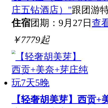
庄五钻酒店）"
跟团游
住宿
团期：9月27日
查
￥
7779
起
【轻奢胡美芽】西贡+美