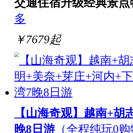
交通
住宿升级
经典景点
多
￥
7679
起
【山海奇观】越南+胡志
晚8日游
（全程纯玩0