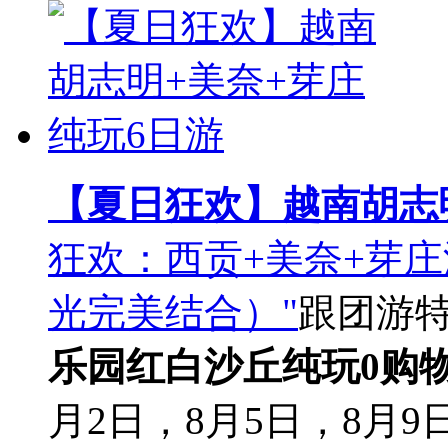
【夏日狂欢】越南胡志
狂欢：西贡+美奈+芽
光完美结合）"
跟团游
乐园
红白沙丘
纯玩0购
月2日，8月5日，8月9