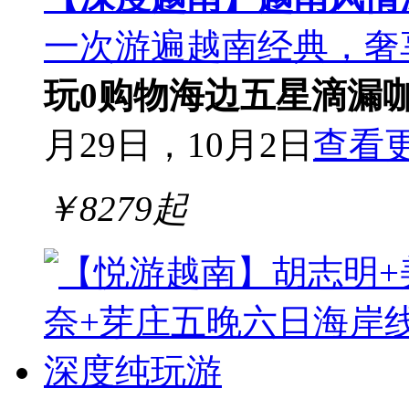
一次游遍越南经典，奢
玩0购物
海边五星
滴漏
月29日，10月2日
查看
￥
8279
起