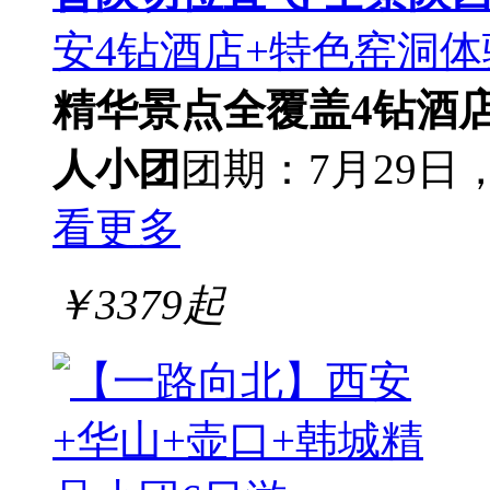
安4钻酒店+特色窑洞体
精华景点全覆盖
4钻酒
人小团
团期：7月29日，
看更多
￥
3379
起