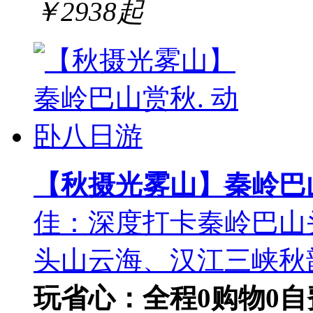
￥
2938
起
【秋摄光雾山】秦岭巴山
佳：深度打卡秦岭巴山
头山云海、汉江三峡秋
玩省心：全程0购物0自