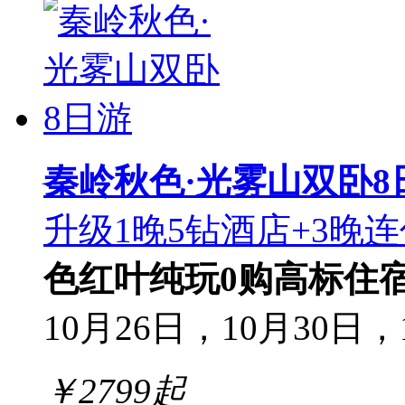
秦岭秋色·光雾山双卧8
升级1晚5钻酒店+3晚连
色红叶
纯玩0购
高标住
10月26日，10月30日，1
￥
2799
起