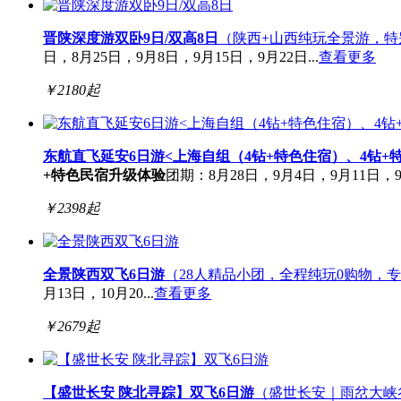
晋陕深度游双卧9日/双高8日
（陕西+山西纯玩全景游，特
日，8月25日，9月8日，9月15日，9月22日...
查看更多
￥
2180
起
东航直飞延安6日游<上海自组（4钻+特色住宿）、4钻+
+特色民宿升级体验
团期：8月28日，9月4日，9月11日，9
￥
2398
起
全景陕西双飞6日游
（28人精品小团，全程纯玩0购物，
月13日，10月20...
查看更多
￥
2679
起
【盛世长安 陕北寻踪】双飞6日游
（盛世长安｜雨岔大峡