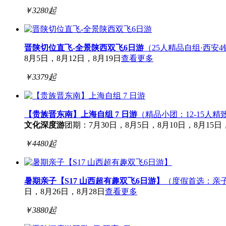
￥
3280
起
晋陕切位直飞-全景陕西双飞6日游
（25人精品自组·西安
8月5日，8月12日，8月19日
查看更多
￥
3379
起
【贵族晋东南】上海自组 7 日游
（精品小团：12-15人精
文化深度游
团期：7月30日，8月5日，8月10日，8月15日，8
￥
4480
起
暑期亲子【S17 山西超有趣双飞6日游】
（度假首选：亲
日，8月26日，8月28日
查看更多
￥
3880
起