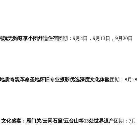
纯玩无购
尊享小团
舒适住宿
团期：9月4日，9月13日，9月20日
地质奇观
革命圣地怀旧
专业摄影优选
深度文化体验
团期：8月28
文化盛宴：雁门关/云冈石窟/五台山等13处世界遗产
团期：7月