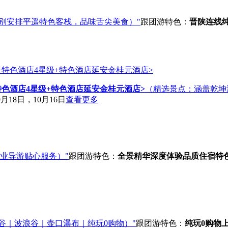
别安排平遥特色客栈，品味舌尖美食）"
跟团游
特色：
晋陕连线
特色酒店4星级+特色酒店延安金桂元酒店>
（精选景点：涵盖乾坤
月18日，10月16日
查看更多
专业导游贴心服务）"
跟团游
特色：
全景精华
深度体验
品质住宿
特
谷｜波浪谷｜壶口瀑布｜纯玩0购物）"
跟团游
特色：
纯玩0购物