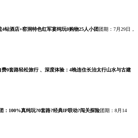
盖
4钻酒店+窑洞
特色红军宴
纯玩0购物
25人小团
团期：7月29日，
自费0套路
轻松旅行 、深度体验：4晚连住长治
太行山水与古建
团：100%真纯玩?0套路?经典IP联动?闯关探险
团期：8月14