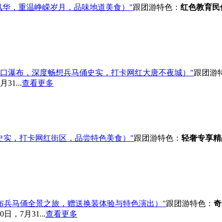
风华，重温峥嵘岁月，品味地道美食）"
跟团游
特色：
红色教育
民
口瀑布，深度畅想兵马俑史实，打卡网红大唐不夜城）"
跟团游
1...
查看更多
史实，打卡网红街区，品尝特色美食）"
跟团游
特色：
轻奢专享
精
布兵马俑全景之旅，赠送换装体验与特色演出）"
跟团游
特色：
奇
，7月31...
查看更多