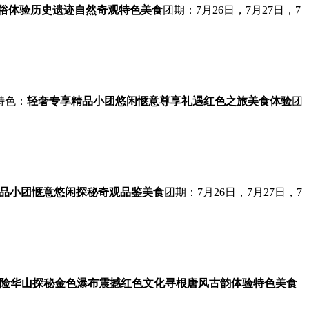
俗体验
历史遗迹
自然奇观
特色美食
团期：7月26日，7月27日，7
特色：
轻奢专享
精品小团
悠闲惬意
尊享礼遇
红色之旅
美食体验
团
品小团
惬意悠闲
探秘奇观
品鉴美食
团期：7月26日，7月27日，7
险华山探秘
金色瀑布震撼
红色文化寻根
唐风古韵体验
特色美食