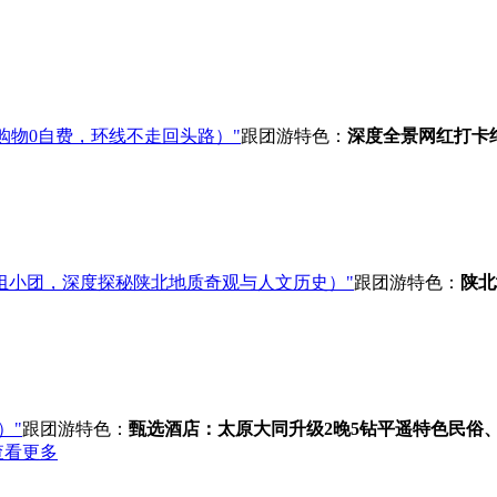
0购物0自费，环线不走回头路）"
跟团游
特色：
深度全景
网红打卡
组小团，深度探秘陕北地质奇观与人文历史）"
跟团游
特色：
陕北
）"
跟团游
特色：
甄选酒店：太原大同升级2晚5钻
平遥特色民俗、
查看更多