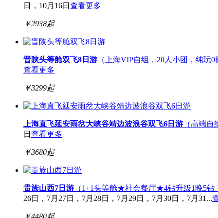
日，10月16日
查看更多
￥
2938
起
晋陕头等舱双飞8日游
（上海VIP自组，20人小团，纯玩
查看更多
￥
3299
起
上海直飞延安雨岔大峡谷靖边波浪谷双飞6日游
（高端自
日
查看更多
￥
3680
起
贵族山西7日游
（1+1头等舱★社会餐厅★4钻升级1晚5钻 
26日，7月27日，7月28日，7月29日，7月30日，7月31...
￥
4480
起