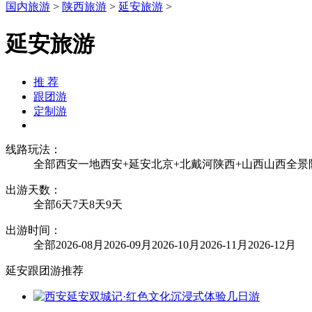
国内旅游
>
陕西旅游
>
延安旅游
>
延安旅游
推 荐
跟团游
定制游
线路玩法：
全部
西安一地
西安+延安
北京+北戴河
陕西+山西
山西全景
出游天数：
全部
6天
7天
8天
9天
出游时间：
全部
2026-08月
2026-09月
2026-10月
2026-11月
2026-12月
延安跟团游推荐