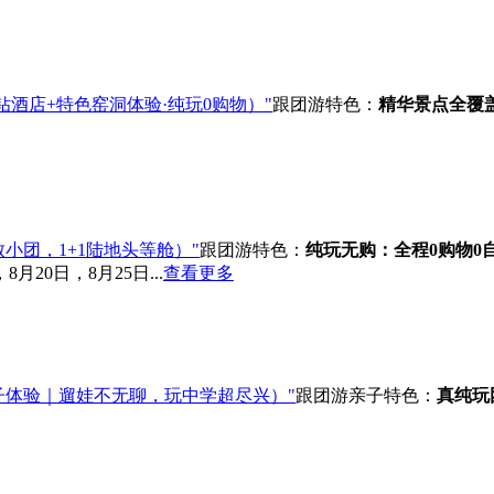
4钻酒店+特色窑洞体验·纯玩0购物）"
跟团游
特色：
精华景点全覆
致小团，1+1陆地头等舱）"
跟团游
特色：
纯玩无购：全程0购物0
月20日，8月25日...
查看更多
子体验｜遛娃不无聊，玩中学超尽兴）"
跟团游
亲子
特色：
真纯玩