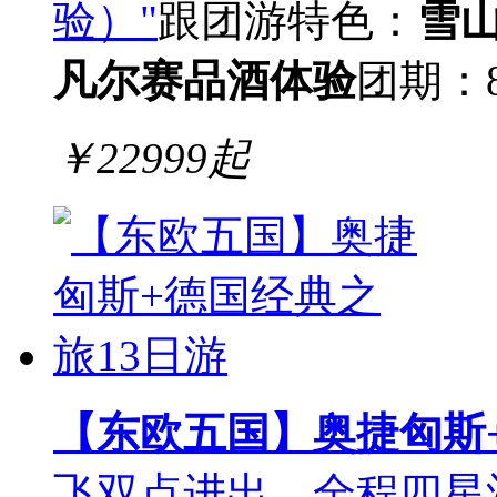
验）"
跟团游
特色：
雪
凡尔赛
品酒体验
团期：
￥
22999
起
【东欧五国】奥捷匈斯
飞双点进出，全程四星