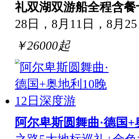
礼
双湖双游船
全程含餐
28日，8月11日，8月2
￥
26000
起
阿尔卑斯圆舞曲·德国+