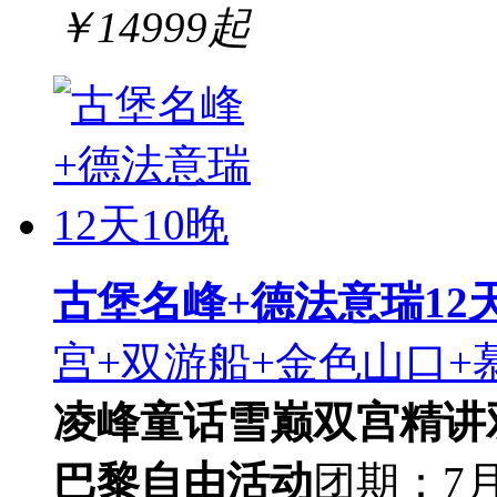
￥
14999
起
古堡名峰+德法意瑞12天
宫+双游船+金色山口+
凌峰
童话雪巅
双宫精讲
巴黎自由活动
团期：7月