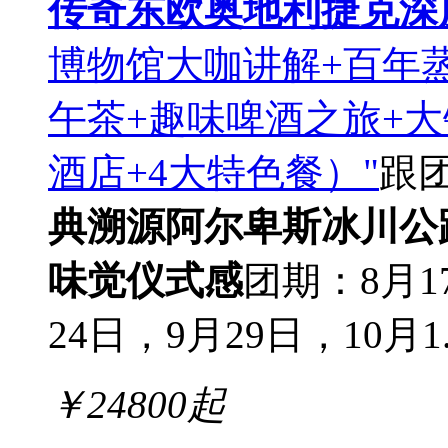
传奇东欧奥地利捷克深
博物馆大咖讲解+百年
午茶+趣味啤酒之旅+大
酒店+4大特色餐）"
跟
典溯源
阿尔卑斯冰川公
味觉仪式感
团期：8月1
24日，9月29日，10月1..
￥
24800
起