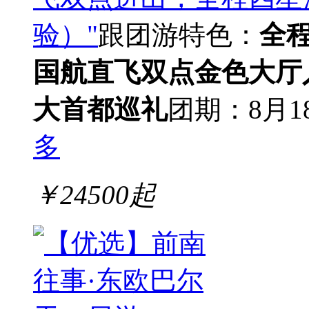
验）"
跟团游
特色：
全
国航直飞双点
金色大厅
大首都巡礼
团期：8月1
多
￥
24500
起