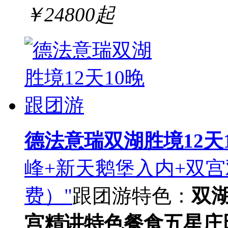
￥
24800
起
德法意瑞双湖胜境12天
峰+新天鹅堡入内+双宫
费）"
跟团游
特色：
双
宫精讲
特色餐食
五星庄