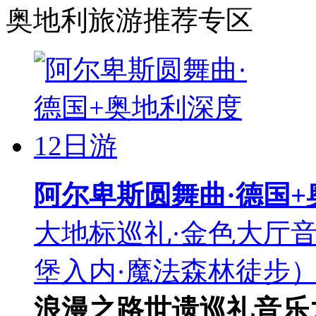
奥地利旅游推荐专区
阿尔卑斯圆舞曲·德国+
大地标巡礼·金色大厅音
堡入内·魔法森林徒步）
浪漫之路
世遗巡礼
音乐