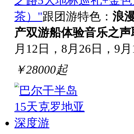
之路5大地标巡礼+金
茶）"
跟团游
特色：
浪
产
双游船体验
音乐之声
月12日，8月26日，9月
￥
28000
起