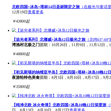
北欧四国+冰岛+塔林14日圣诞限定之旅
（在极光与童话里
12月19日
查看更多
￥
43800
起
【追光者系列】北挪威+冰岛12日极光之旅
（北纬63°-
湾渔村
北极之门
团期：10月26日，11月9日，11月12日，11
￥
48800
起
【初见斯堪的纳维亚半岛】北欧四国+塔林+冰岛10晚12
夜游轮
特色美食
团期：8月3日，8月10日，8月17日，9月2
￥
35800
起
【纯净北欧 冰火奇境】北欧四国+冰岛10晚12日深度游
（
日，8月13日，8月20日，8月27日
查看更多