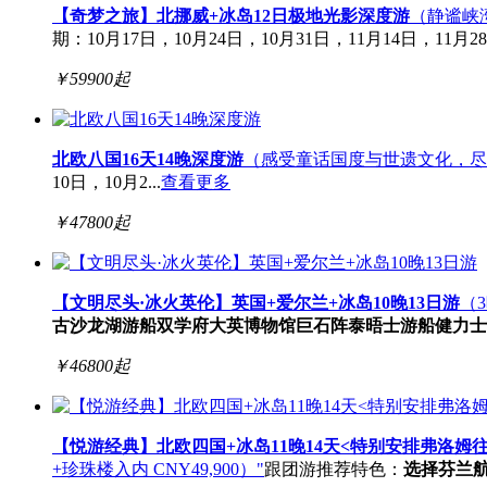
【奇梦之旅】北挪威+冰岛12日极地光影深度游
（静谧峡
期：10月17日，10月24日，10月31日，11月14日，11月28日
￥
59900
起
北欧八国16天14晚深度游
（感受童话国度与世遗文化，尽
10日，10月2...
查看更多
￥
47800
起
【文明尽头·冰火英伦】英国+爱尔兰+冰岛10晚13日游
（
古沙龙湖游船
双学府
大英博物馆
巨石阵
泰晤士游船
健力士
￥
46800
起
【悦游经典】北欧四国+冰岛11晚14天<特别安排弗洛
+珍珠楼入内 CNY49,900）"
跟团游
推荐
特色：
选择芬兰