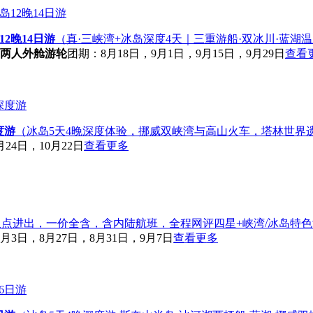
2晚14日游
（真·三峡湾+冰岛深度4天｜三重游船·双冰川·蓝湖
两人外舱游轮
团期：8月18日，9月1日，9月15日，9月29日
查看
度游
（冰岛5天4晚深度体验，挪威双峡湾与高山火车，塔林世界
24日，10月22日
查看更多
点进出，一价全含，含内陆航班，全程网评四星+峡湾/冰岛特色
月3日，8月27日，8月31日，9月7日
查看更多