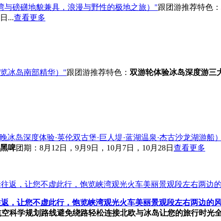
湾与磅礴地貌兼具，浪漫与野性的极地之旅）"
跟团游
推荐
特色：
...
查看更多
览冰岛南部精华）"
跟团游
推荐
特色：
双游轮体验
冰岛深度游
三
3晚冰岛深度体验·英伦双古堡·巨人堤·蓝湖温泉·杰古沙龙湖游船）
黑啤
团期：8月12日，9月9日，10月7日，10月28日
查看更多
姆往返，让您不虚此行，饱览峡湾观光火车美丽景观段左右两边的风
航空
科学规划路线
避免绕路
轻松连接北欧与冰岛
让您的旅行时光