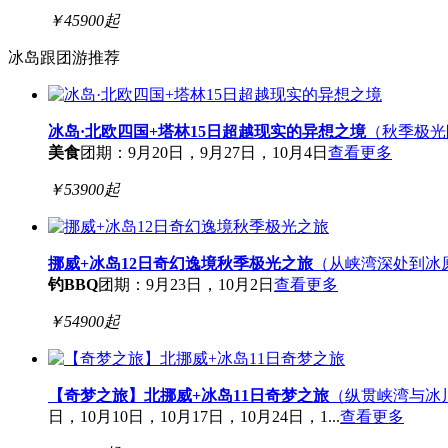
￥
45900
起
冰岛跟团游推荐
冰岛·北欧四国+塔林15日超越现实的异想之境
（秋季极光
美食
团期：9月20日，9月27日，10月4日
查看更多
￥
53900
起
挪威+冰岛12日奇幻逸境秋季极光之旅
（从峡湾深处到冰
钓BBQ
团期：9月23日，10月2日
查看更多
￥
54900
起
【奇梦之旅】北挪威+冰岛11日奇梦之旅
（纵贯峡湾与冰
日，10月10日，10月17日，10月24日，1...
查看更多