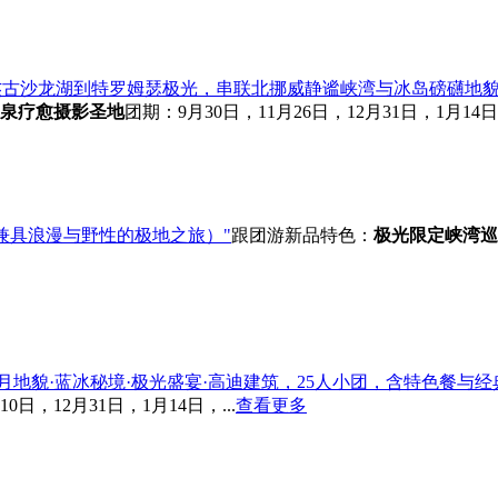
杰古沙龙湖到特罗姆瑟极光，串联北挪威静谧峡湾与冰岛磅礴地貌
泉疗愈
摄影圣地
团期：9月30日，11月26日，12月31日，1月14日，
兼具浪漫与野性的极地之旅）"
跟团游
新品
特色：
极光限定
峡湾巡
月地貌·蓝冰秘境·极光盛宴·高迪建筑，25人小团，含特色餐与经
0日，12月31日，1月14日，...
查看更多