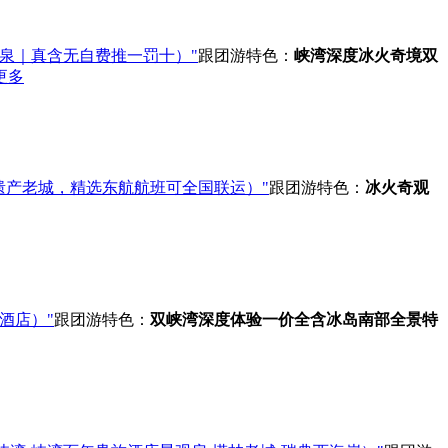
温泉｜真含无自费推一罚十）"
跟团游
特色：
峡湾深度
冰火奇境
双
更多
遗产老城，精选东航航班可全国联运）"
跟团游
特色：
冰火奇观
酒店）"
跟团游
特色：
双峡湾深度体验
一价全含
冰岛南部全景
特