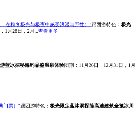
，在秋冬极光与极夜中感受浪漫与野性）"
跟团游
特色：
极光
1月28日，2月...
查看更多
游
蓝冰探秘
海钓品鉴
温泉体验
团期：11月26日，12月31日，1月
典门票）"
跟团游
特色：
极光限定
蓝冰洞探险
高迪建筑全览
冰川