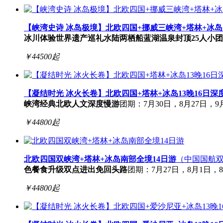
【峡湾史诗 冰岛极境】北欧四国+挪威三峡湾+塔林+冰岛1
冰川体验
世界遗产巡礼
水陆两栖船
蓝湖温泉
封顶25人小团
￥
44500
起
【凝结时光 冰火长卷】北欧四国+塔林+冰岛13晚16日深
峡湾经典
北欧人文
深度慢游
团期：7月30日，8月27日，9月
￥
44800
起
北欧四国双峡湾+塔林+冰岛南部全境14日游
（中国国航双
色餐食升级
双点进出免回头路
团期：7月27日，8月1日，8
￥
44800
起