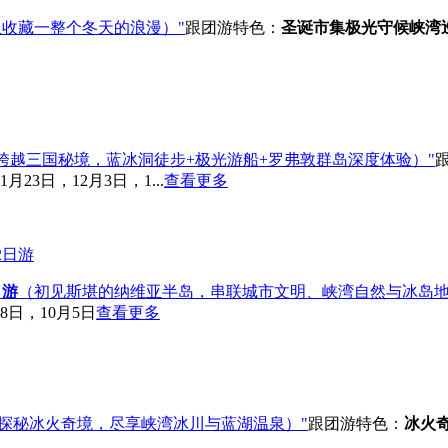
收藏一整个冬天的浪漫）"
跟团游
特色：
圣诞市集
极光守候
峡湾
69°跨越三国秘境，蓝冰洞徒步+极光游船+罗弗敦群岛深度体验）"
月23日，12月3日，1...
查看更多
日游
（初见斯堪的纳维亚半岛，串联城市文明、峡湾自然与冰岛地
8日，10月5日
查看更多
探秘冰火奇境，尽享峡湾冰川与蓝湖温泉）"
跟团游
特色：
冰火