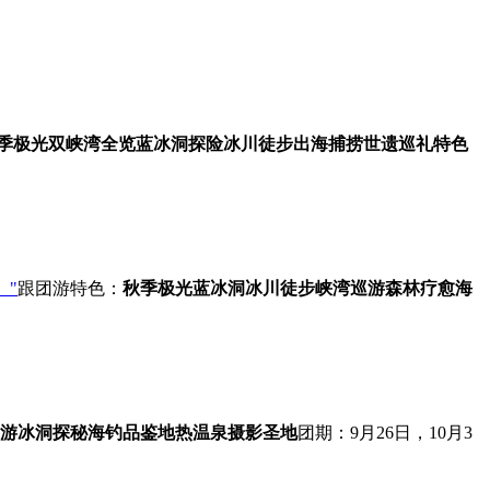
季极光
双峡湾全览
蓝冰洞探险
冰川徒步
出海捕捞
世遗巡礼
特色
）"
跟团游
特色：
秋季极光
蓝冰洞
冰川徒步
峡湾巡游
森林疗愈
海
游
冰洞探秘
海钓品鉴
地热温泉
摄影圣地
团期：9月26日，10月3