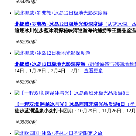
￥
54800
起
北挪威+罗弗敦+冰岛12日极地光影深度游
（从蓝冰洞、
追逐
冰川徒步
蓝冰洞探秘
峡湾巡游
海钓捕捞
帝王蟹品鉴
温
￥
62900
起
北挪威+冰岛12日极地光影深度游
（静谧峡湾与磅礴地貌
14日，1月28日，2月4日，2月1...
查看更多
￥
62900
起
【一程双境 跨越冰与光】冰岛西班牙极光品质游8日
（类
徒步
蓝湖温泉
小众打卡
团期：10月29日，11月26日，12月1
￥
35800
起