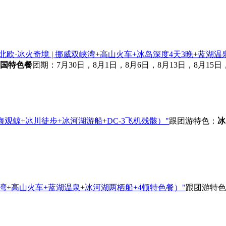
北欧·冰火奇境 | 挪威双峡湾+高山火车+冰岛深度4天3晚+蓝湖温
国特色餐
团期：7月30日，8月1日，8月6日，8月13日，8月15日
观鲸+冰川徒步+冰河湖游船+DC-3飞机残骸）"
跟团游
特色：
冰
湾+高山火车+蓝湖温泉+冰河湖两栖船+4顿特色餐）"
跟团游
特色