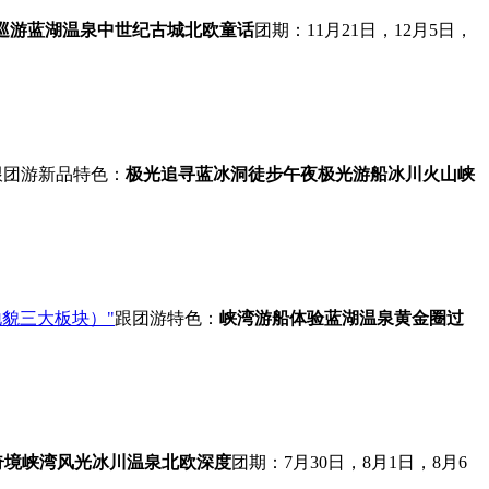
巡游
蓝湖温泉
中世纪古城
北欧童话
团期：11月21日，12月5日，
跟团游
新品
特色：
极光追寻
蓝冰洞徒步
午夜极光游船
冰川火山
峡
貌三大板块）"
跟团游
特色：
峡湾游船体验
蓝湖温泉
黄金圈
过
奇境
峡湾风光
冰川温泉
北欧深度
团期：7月30日，8月1日，8月6