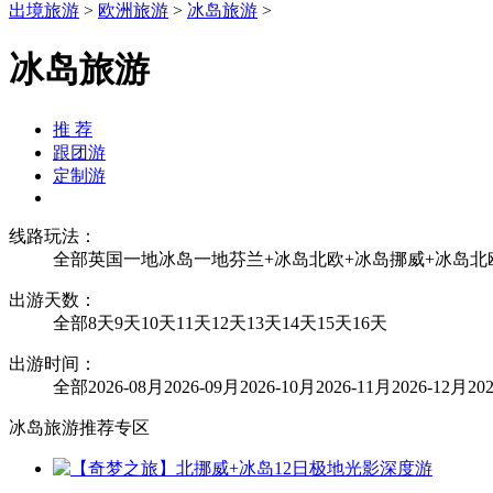
出境旅游
>
欧洲旅游
>
冰岛旅游
>
冰岛旅游
推 荐
跟团游
定制游
线路玩法：
全部
英国一地
冰岛一地
芬兰+冰岛
北欧+冰岛
挪威+冰岛
北
出游天数：
全部
8天
9天
10天
11天
12天
13天
14天
15天
16天
出游时间：
全部
2026-08月
2026-09月
2026-10月
2026-11月
2026-12月
20
冰岛旅游推荐专区