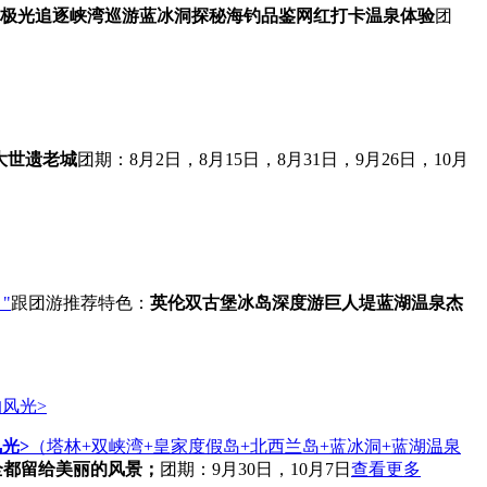
极光追逐
峡湾巡游
蓝冰洞探秘
海钓品鉴
网红打卡
温泉体验
团
大世遗老城
团期：8月2日，8月15日，8月31日，9月26日，10月
"
跟团游
推荐
特色：
英伦双古堡
冰岛深度游
巨人堤
蓝湖温泉
杰
光>
（塔林+双峡湾+皇家度假岛+北西兰岛+蓝冰洞+蓝湖温泉
全都留给美丽的风景；
团期：9月30日，10月7日
查看更多