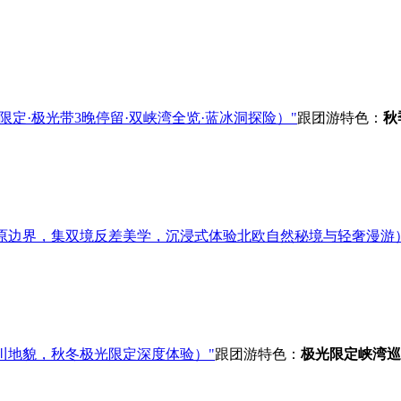
限定·极光带3晚停留·双峡湾全览·蓝冰洞探险）"
跟团游
特色：
秋
原边界，集双境反差美学，沉浸式体验北欧自然秘境与轻奢漫游
川地貌，秋冬极光限定深度体验）"
跟团游
特色：
极光限定
峡湾巡