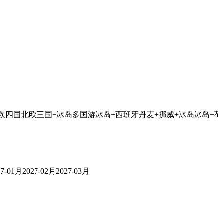
欧四国
北欧三国+冰岛
多国游
冰岛+西班牙
丹麦+挪威+冰岛
冰岛+
27-01月
2027-02月
2027-03月