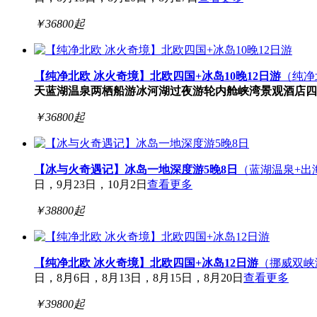
￥
36800
起
【纯净北欧 冰火奇境】北欧四国+冰岛10晚12日游
（纯净
天
蓝湖温泉
两栖船游冰河湖
过夜游轮内舱
峡湾景观酒店
四
￥
36800
起
【冰与火奇遇记】冰岛一地深度游5晚8日
（蓝湖温泉+出海
日，9月23日，10月2日
查看更多
￥
38800
起
【纯净北欧 冰火奇境】北欧四国+冰岛12日游
（挪威双峡
日，8月6日，8月13日，8月15日，8月20日
查看更多
￥
39800
起