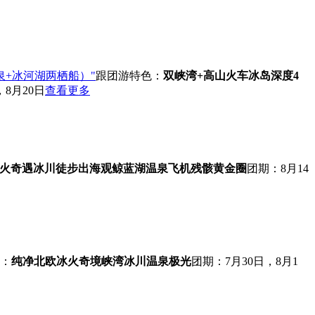
泉+冰河湖两栖船）"
跟团游
特色：
双峡湾+高山火车
冰岛深度4
，8月20日
查看更多
火奇遇
冰川徒步
出海观鲸
蓝湖温泉
飞机残骸
黄金圈
团期：8月14
：
纯净北欧
冰火奇境
峡湾冰川
温泉极光
团期：7月30日，8月1