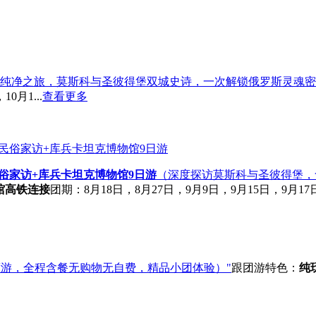
纯净之旅，莫斯科与圣彼得堡双城史诗，一次解锁俄罗斯灵魂密
0月1...
查看更多
俗家访+库兵卡坦克博物馆9日游
（深度探访莫斯科与圣彼得堡，
馆
高铁连接
团期：8月18日，8月27日，9月9日，9月15日，9月17日，
度游，全程含餐无购物无自费，精品小团体验）"
跟团游
特色：
纯