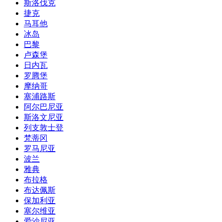
斯洛伐克
捷克
马耳他
冰岛
巴黎
卢森堡
日内瓦
罗腾堡
摩纳哥
塞浦路斯
阿尔巴尼亚
斯洛文尼亚
列支敦士登
梵蒂冈
罗马尼亚
波兰
雅典
布拉格
布达佩斯
保加利亚
塞尔维亚
爱沙尼亚