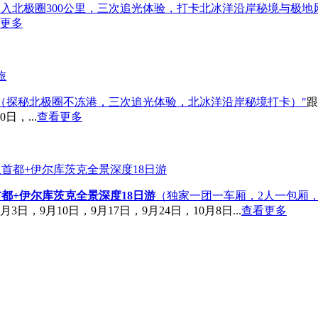
入北极圈300公里，三次追光体验，打卡北冰洋沿岸秘境与极地
更多
（探秘北极圈不冻港，三次追光体验，北冰洋沿岸秘境打卡）"
跟
日，...
查看更多
都+伊尔库茨克全景深度18日游
（独家一团一车厢，2人一包厢，
月3日，9月10日，9月17日，9月24日，10月8日...
查看更多