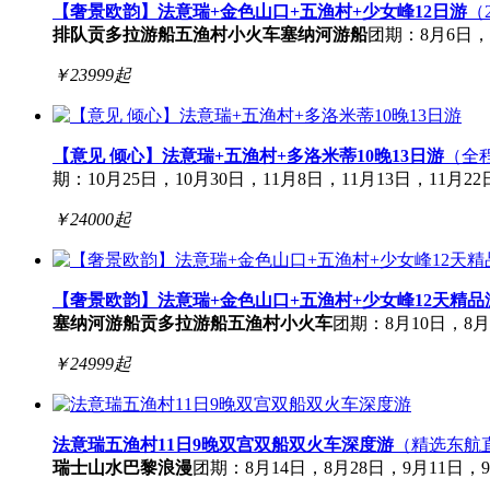
【奢景欧韵】法意瑞+金色山口+五渔村+少女峰12日游
（
排队
贡多拉游船
五渔村小火车
塞纳河游船
团期：8月6日，
￥
23999
起
【意见 倾心】法意瑞+五渔村+多洛米蒂10晚13日游
（全
期：10月25日，10月30日，11月8日，11月13日，11月22日
￥
24000
起
【奢景欧韵】法意瑞+金色山口+五渔村+少女峰12天精品
塞纳河游船
贡多拉游船
五渔村小火车
团期：8月10日，8月
￥
24999
起
法意瑞五渔村11日9晚双宫双船双火车深度游
（精选东航直
瑞士山水
巴黎浪漫
团期：8月14日，8月28日，9月11日，9