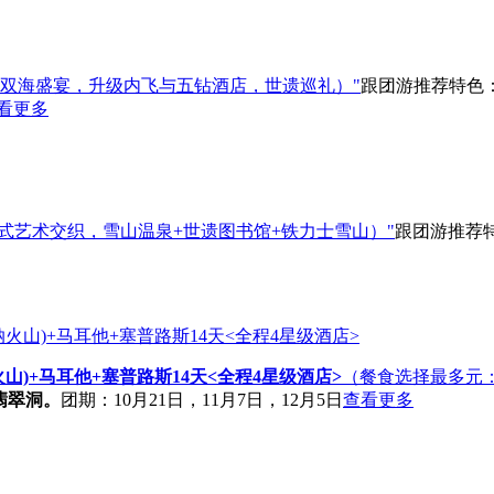
双海盛宴，升级内飞与五钻酒店，世遗巡礼）"
跟团游
推荐
特色
看更多
式艺术交织，雪山温泉+世遗图书馆+铁力士雪山）"
跟团游
推荐
山)+马耳他+塞普路斯14天<全程4星级酒店>
（餐食选择最多元
翡翠洞。
团期：10月21日，11月7日，12月5日
查看更多