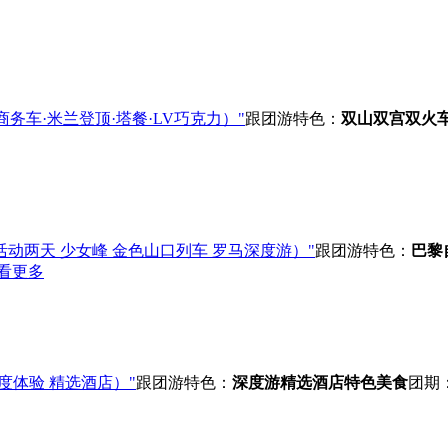
务车·米兰登顶·塔餐·LV巧克力）"
跟团游
特色：
双山双宫
双火
动两天 少女峰 金色山口列车 罗马深度游）"
跟团游
特色：
巴黎
看更多
度体验 精选酒店）"
跟团游
特色：
深度游
精选酒店
特色美食
团期：