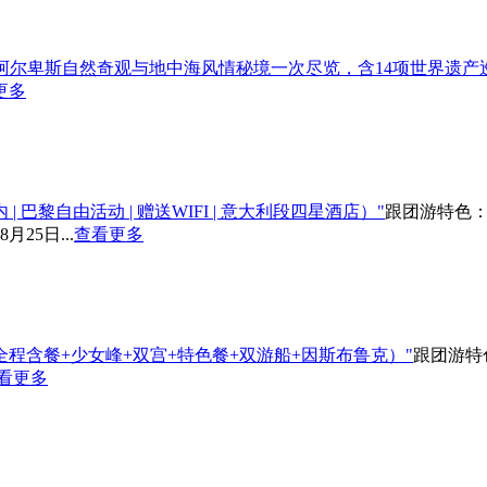
阿尔卑斯自然奇观与地中海风情秘境一次尽览，含14项世界遗产
更多
| 巴黎自由活动 | 赠送WIFI | 意大利段四星酒店）"
跟团游
特色
25日...
查看更多
全程含餐+少女峰+双宫+特色餐+双游船+因斯布鲁克）"
跟团游
特
看更多