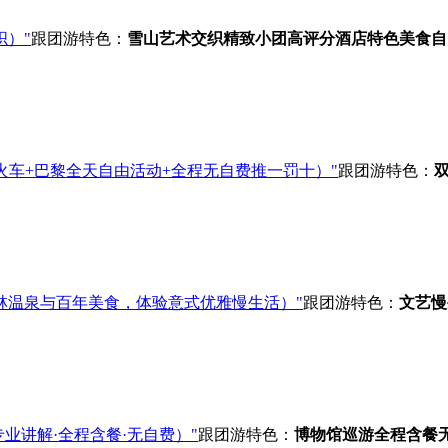
织）"
跟团游
特色：
雪山艺术交织
精致小团
高评分酒店
特色美食
自
火车+巴黎全天自由活动+全程无自费推一罚十）"
跟团游
特色：
林温泉与百年美食，体验意式优雅慢生活）"
跟团游
特色：
文艺慢
业讲解·全程含餐·无自费）"
跟团游
特色：
博物馆巡游
全程含餐