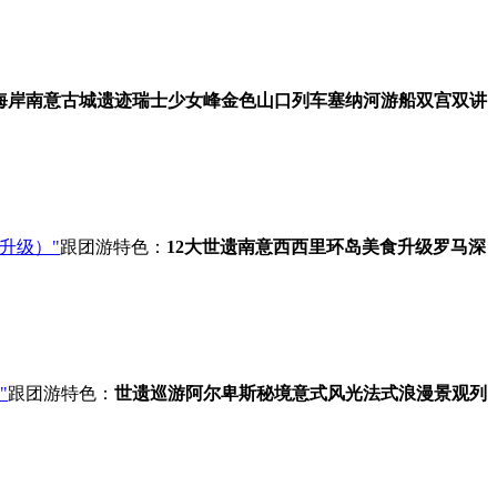
海岸
南意古城遗迹
瑞士少女峰
金色山口列车
塞纳河游船
双宫双讲
升级）"
跟团游
特色：
12大世遗
南意西西里环岛
美食升级
罗马深
"
跟团游
特色：
世遗巡游
阿尔卑斯秘境
意式风光
法式浪漫
景观列