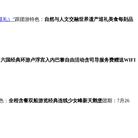
巡礼）"
跟团游
特色：
自然与人文交融
世界遗产巡礼
美食每刻
品
：
六国经典环游
卢浮宫入内
巴黎自由活动
含司导服务费
赠送WIFI
色：
全程含餐
双船游览
经典连线
少女峰
新天鹅堡
团期：7月26