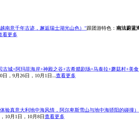
越南意千年古迹，邂逅瑞士湖光山色）"
跟团游
特色：
南法蔚蓝
查看更多
贝古城+阿玛菲海岸+神殿之谷+古希腊剧场+马泰拉+蘑菇村+美食
日，9月26日，10月1日...
查看更多
体验真意大利地中海风情，阿尔卑斯雪山与地中海骄阳的碰撞）
，10月1日，10月8日
查看更多