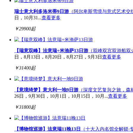
瑞士意大利多洛米蒂9日游
（阿尔卑斯雪境与意式艺术交
日，10月31...
查看更多
￥
29900
起
【瑞意双峰】法意瑞+米渔萨13日游
（双峰双宫双游船双
日，8月13日，8月20日，8月27日，9月3日
查看更多
￥
31400
起
【意境绮梦】意大利一地9日游
（深度文艺复兴之旅，森
26日，9月30日，10月1日，10月15日，10月...
查看更多
￥
31800
起
【博物馆巡游】法意瑞11晚13日
（十大入内名馆全解锁·专