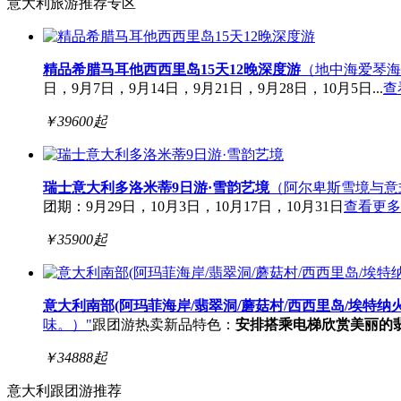
意大利旅游推荐专区
精品希腊马耳他西西里岛15天12晚深度游
（地中海爱琴海
日，9月7日，9月14日，9月21日，9月28日，10月5日...
查
￥
39600
起
瑞士意大利多洛米蒂9日游·雪韵艺境
（阿尔卑斯雪境与意
团期：9月29日，10月3日，10月17日，10月31日
查看更多
￥
35900
起
意大利南部(阿玛菲海岸/翡翠洞/蘑菇村/西西里岛/埃特纳火
味。）"
跟团游
热卖
新品
特色：
安排搭乘电梯欣赏美丽的
￥
34888
起
意大利跟团游推荐