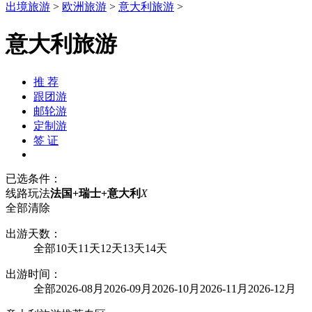
出境旅游
>
欧洲旅游
>
意大利旅游
>
意大利旅游
推 荐
跟团游
邮轮游
定制游
签 证
已选条件：
线路玩法
法国+瑞士+意大利
X
全部清除
出游天数：
全部
10天
11天
12天
13天
14天
出游时间：
全部
2026-08月
2026-09月
2026-10月
2026-11月
2026-12月