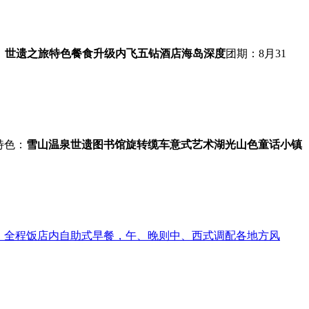
：
世遗之旅
特色餐食
升级内飞
五钻酒店
海岛深度
团期：8月31
特色：
雪山温泉
世遗图书馆
旋转缆车
意式艺术
湖光山色
童话小镇
：全程饭店内自助式早餐，午、晚则中、西式调配各地方风