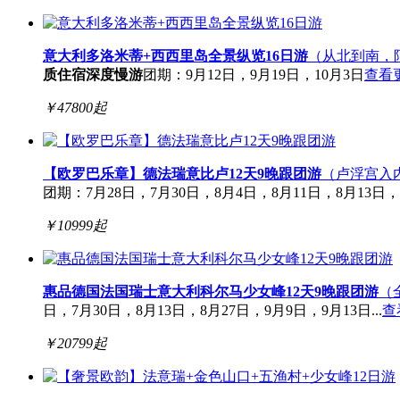
意大利多洛米蒂+西西里岛全景纵览16日游
（从北到南，
质住宿
深度慢游
团期：9月12日，9月19日，10月3日
查看
￥
47800
起
【欧罗巴乐章】德法瑞意比卢12天9晚跟团游
（卢浮宫入内 
团期：7月28日，7月30日，8月4日，8月11日，8月13日，8月
￥
10999
起
惠品德国法国瑞士意大利科尔马少女峰12天9晚跟团游
（
日，7月30日，8月13日，8月27日，9月9日，9月13日...
查
￥
20799
起