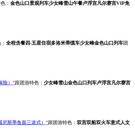
特色：
金色山口景观列车
少女峰雪山午餐
卢浮宫凡尔赛宫VIP免
色：
全程含餐
四-五星住宿
多洛米蒂缆车
少女峰
金色山口列车
团
保险）"
跟团游
特色：
少女峰雪山
金色山口列车
卢浮宫凡尔赛宫
威尼斯墨鱼面三道式）"
跟团游
特色：
双宫双船双火车
意式人文