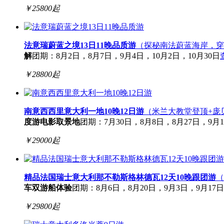
￥
25800
起
法意瑞蔚蓝之境13日11晚品质游
（探秘南法蔚蓝海岸，穿
解
团期：8月2日，8月7日，9月4日，10月2日，10月30日
￥
28800
起
南意西西里意大利一地10晚12日游
（米兰大教堂登顶+庞
度游
电影取景地
团期：7月30日，8月8日，8月27日，9月10
￥
29000
起
精品法国瑞士意大利那不勒斯格林德瓦12天10晚跟团游
（
车
双游船体验
团期：8月6日，8月20日，9月3日，9月17日
￥
29800
起