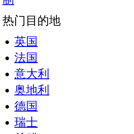
热门目的地
英国
法国
意大利
奥地利
德国
瑞士