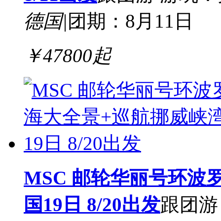
德国|
团期：8月11日
￥
47800
起
MSC 邮轮华丽号环波
国19日 8/20出发
跟团游