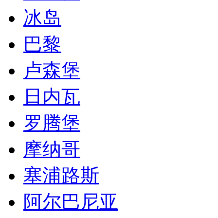
冰岛
巴黎
卢森堡
日内瓦
罗腾堡
摩纳哥
塞浦路斯
阿尔巴尼亚