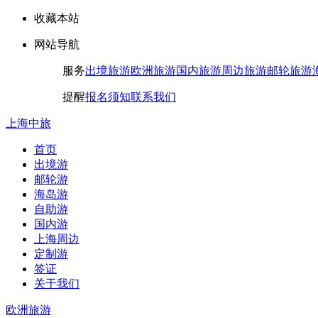
收藏本站
网站导航
服务
出境旅游
欧洲旅游
国内旅游
周边旅游
邮轮旅游
提醒
报名须知
联系我们
上海中旅
首页
出境游
邮轮游
海岛游
自助游
国内游
上海周边
定制游
签证
关于我们
欧洲旅游