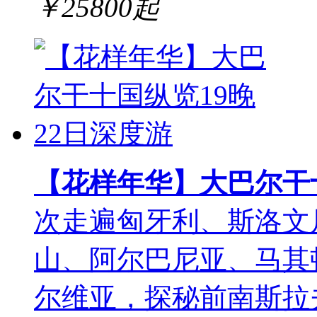
￥
25800
起
【花样年华】大巴尔干十
次走遍匈牙利、斯洛文
山、阿尔巴尼亚、马其
尔维亚，探秘前南斯拉