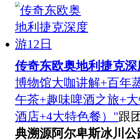
传奇东欧奥地利捷克深
博物馆大咖讲解+百年
午茶+趣味啤酒之旅+大
酒店+4大特色餐）"
跟
典溯源
阿尔卑斯冰川公