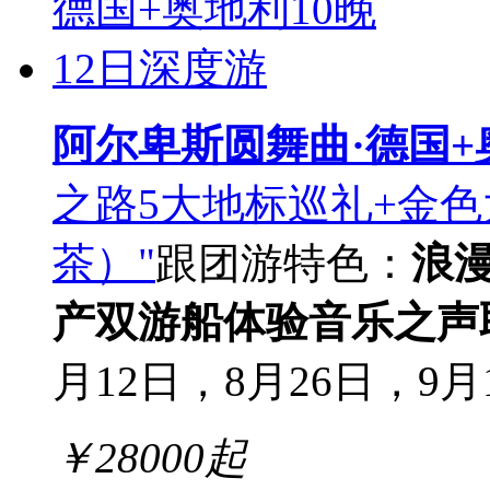
阿尔卑斯圆舞曲·德国+
之路5大地标巡礼+金
茶）"
跟团游
特色：
浪
产
双游船体验
音乐之声
月12日，8月26日，9月
￥
28000
起