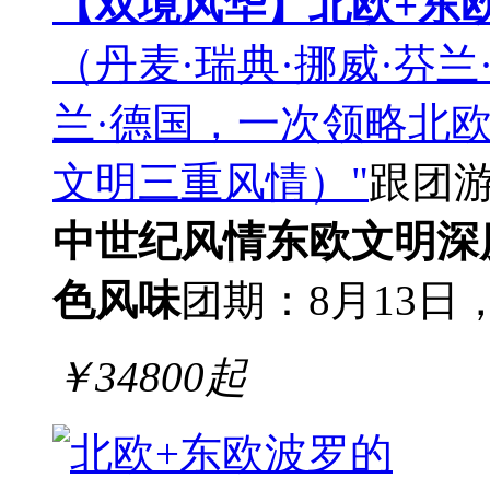
【双境风华】北欧+东欧
（丹麦·瑞典·挪威·芬兰
兰·德国，一次领略北
文明三重风情）"
跟团
中世纪风情
东欧文明深
色风味
团期：8月13日，
￥
34800
起