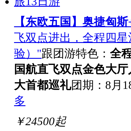
【东欧五国】奥捷匈斯
飞双点进出，全程四星
验）"
跟团游
特色：
全
国航直飞双点
金色大厅
大首都巡礼
团期：8月1
多
￥
24500
起