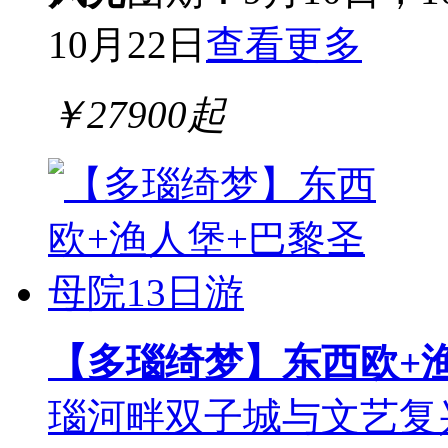
10月22日
查看更多
￥
27900
起
【多瑙绮梦】东西欧+渔
瑙河畔双子城与文艺复