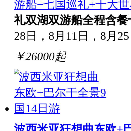
游船+七国巡礼+十大世
礼
双湖双游船
全程含餐
28日，8月11日，8月2
￥
26000
起
波西米亚狂想曲东欧+巴