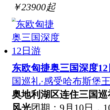
￥
23900
起
东欧匈捷奥三国深度12
国巡礼·感受哈布斯堡王
奥地利
湖区连住
三国巡
风光
团期：9月10日，1