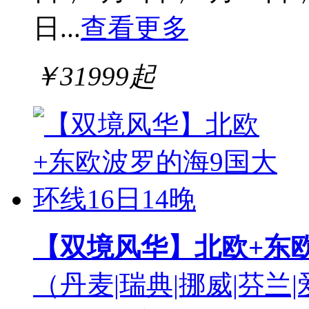
日...
查看更多
￥
31999
起
【双境风华】北欧+东欧
（丹麦|瑞典|挪威|芬兰|