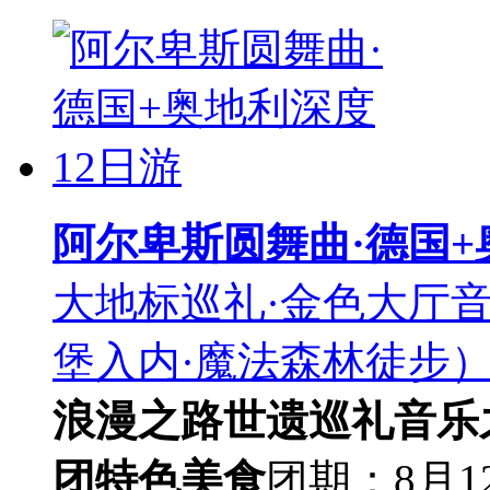
阿尔卑斯圆舞曲·德国+
大地标巡礼·金色大厅音
堡入内·魔法森林徒步）
浪漫之路
世遗巡礼
音乐
团
特色美食
团期：8月1