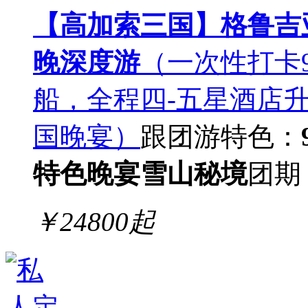
【高加索三国】格鲁吉亚
晚深度游
（一次性打卡
船，全程四-五星酒店升
国晚宴）
跟团游
特色：
特色晚宴
雪山秘境
团期
￥
24800
起