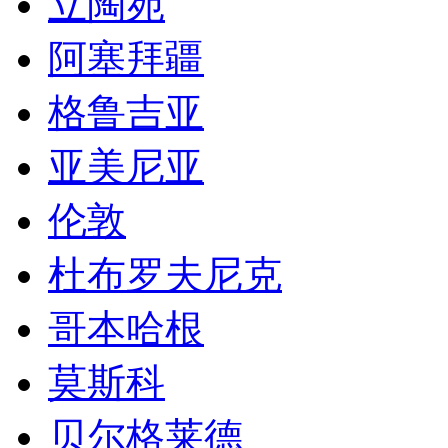
立陶宛
阿塞拜疆
格鲁吉亚
亚美尼亚
伦敦
杜布罗夫尼克
哥本哈根
莫斯科
贝尔格莱德