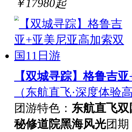
￥
17980
起
【双城寻踪】格鲁吉亚
（东航直飞·深度体验
团游
特色：
东航直飞
双
秘修道院
黑海风光
团期