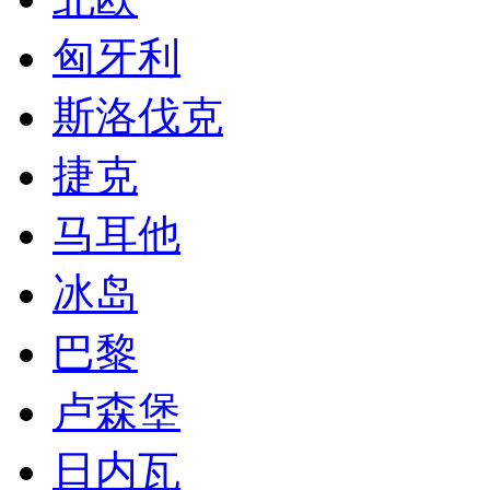
匈牙利
斯洛伐克
捷克
马耳他
冰岛
巴黎
卢森堡
日内瓦