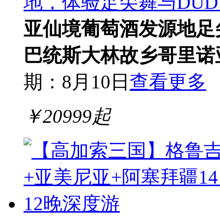
地，体验足尖舞与DUD
亚仙境
葡萄酒发源地
足
巴统
斯大林故乡哥里
诺
期：8月10日
查看更多
￥
20999
起